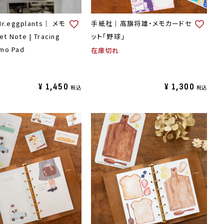
.eggplants｜ メモ
手紙社｜高旗将雄・メモカードセ
t Note | Tracing
ット「野球」
mo Pad
在庫切れ
¥
1,450
¥
1,300
税込
税込