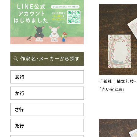
作家名・メーカーから探す
あ行
手紙社｜柿本芳枝・
「赤い実と鳥」
か行
さ行
た行