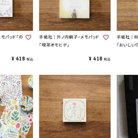
メモパッド「の
手紙社｜升ノ内朝子・メモパッド
手紙社｜砂
「喫茶オモヒデ」
「おいしい
¥
418
¥
418
税込
税込