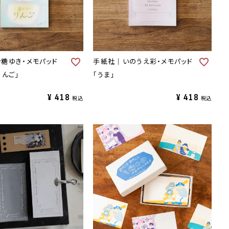
糖ゆき・メモパッド
手紙社｜いのうえ彩・メモパッド
りんご」
「うま」
¥
418
¥
418
税込
税込