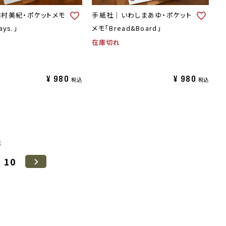
村美紀・ポケットメモ
手紙社｜いわしまあゆ・ポケット
ays.」
メモ「Bread&Board」
在庫切れ
¥
980
¥
980
税込
税込
示
10