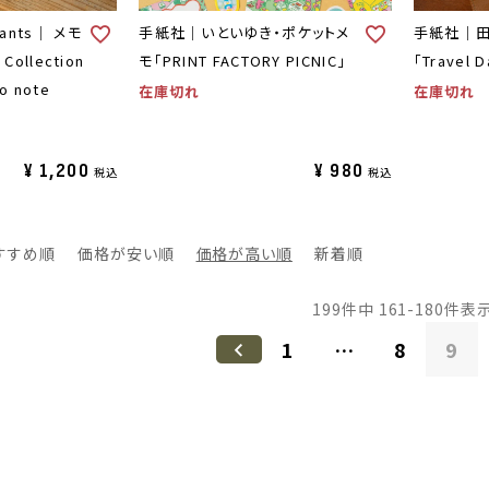
ants｜ メモ
手紙社｜いといゆき・ポケットメ
手紙社｜田
Collection
モ「PRINT FACTORY PICNIC」
「Travel D
o note
在庫切れ
在庫切れ
¥
1,200
¥
980
税込
税込
すすめ順
価格が安い順
価格が高い順
新着順
199
件中
161
-
180
件表
1
…
8
9