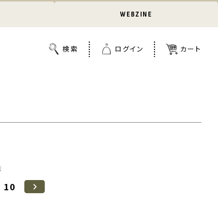
WEBZINE
示
10