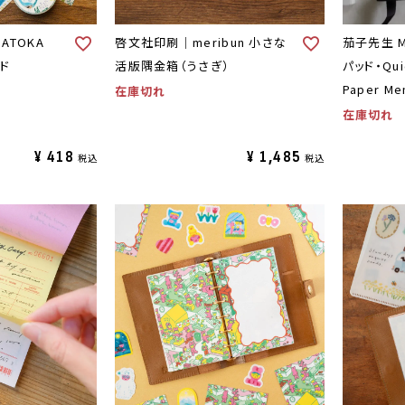
MATOKA
啓文社印刷｜meribun 小さな
茄子先生 Mr
ッド
活版隅金箱（うさぎ）
パッド・Quie
Paper Me
在庫切れ
在庫切れ
¥
418
¥
1,485
税込
税込