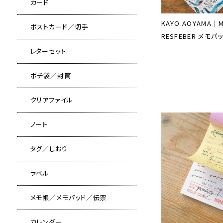
カード
KAYO AOYAMA｜
ポストカード／切手
RESFEBER メモパ
レターセット
ポチ袋／封筒
クリアファイル
ノート
タグ／しおり
ラベル
メモ帳／メモパッド／伝票
カレンダー