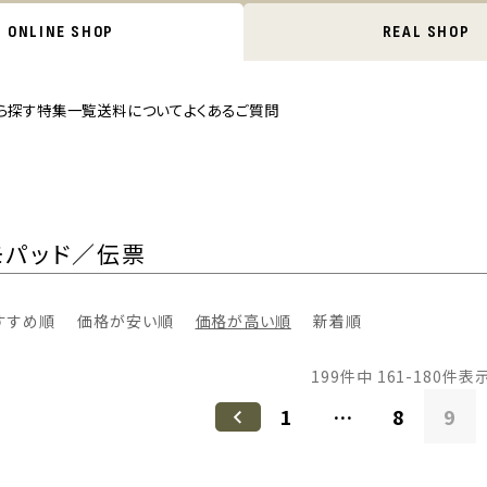
ONLINE SHOP
REAL SHOP
ら探す
特集一覧
送料について
よくあるご質問
モパッド／伝票
すすめ順
価格が安い順
価格が高い順
新着順
199
件中
161
-
180
件表
1
…
8
9