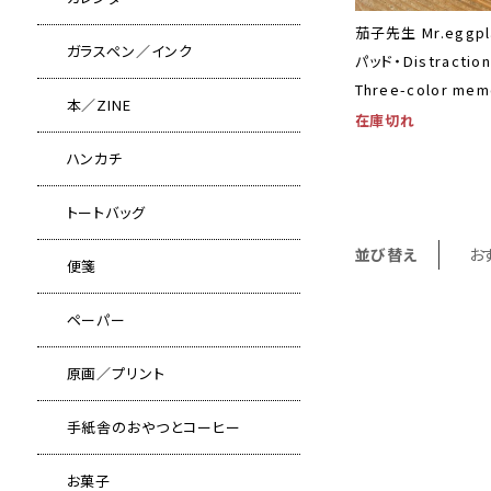
茄子先生 Mr.eggpl
ガラスペン／インク
パッド・Distraction 
Three-color mem
本／ZINE
在庫切れ
ハンカチ
トートバッグ
並び替え
お
便箋
ペーパー
原画／プリント
手紙舎のおやつとコーヒー
お菓子