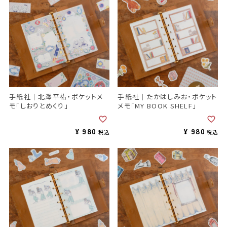
手紙社｜北澤平祐・ポケットメ
手紙社｜たかはしみお・ポケット
モ「しおりとめくり」
メモ「MY BOOK SHELF」
¥
980
¥
980
税込
税込