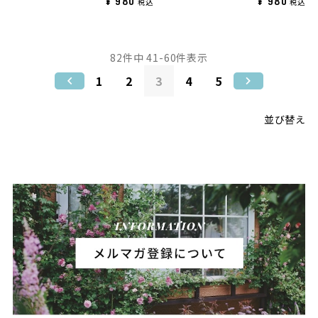
¥
980
¥
980
税込
税込
82
件中
41
-
60
件表示
1
2
3
4
5
並び替え