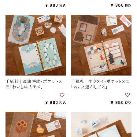
¥
980
¥
980
税込
税込
手紙社｜高旗将雄・ポケットメ
手紙社｜ネクタイ・ポケットメモ
モ「わたしはカモメ」
「ねこと遊ぶしごと」
¥
980
¥
980
税込
税込