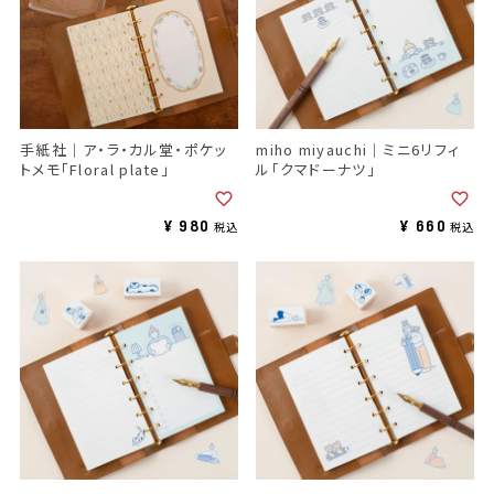
手紙社｜ア・ラ・カル堂・ポケッ
miho miyauchi｜ミニ6リフィ
トメモ「Floral plate」
ル「クマドーナツ」
¥
980
¥
660
税込
税込