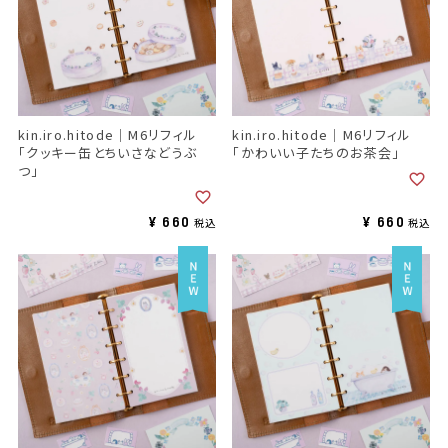
kin.iro.hitode｜M6リフィル
kin.iro.hitode｜M6リフィル
「クッキー缶とちいさなどうぶ
「かわいい子たちのお茶会」
つ」
¥
660
¥
660
税込
税込