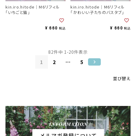
kin.iro.hitode｜M6リフィル
kin.iro.hitode｜M6リフィル
「いちごと猫」
「かわいい子たちのバスタブ」
¥
660
¥
660
税込
税込
82
件中
1
-
20
件表示
1
2
…
5
並び替え