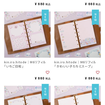
¥
680
¥
660
税込
税込
kin.iro.hitode｜M6リフィル
kin.iro.hitode｜M6リフィル
「いちご日和」
「かわいい子たちとスープ」
¥
660
¥
660
税込
税込