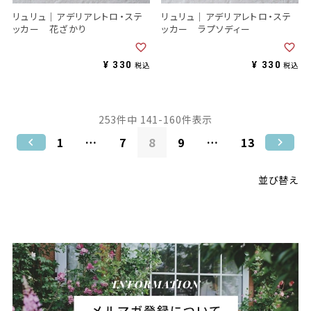
リュリュ｜アデリアレトロ・ステ
リュリュ｜アデリアレトロ・ステ
ッカー 花ざかり
ッカー ラプソディー
¥
330
¥
330
税込
税込
253
件中
141
-
160
件表示
1
…
7
8
9
…
13
並び替え