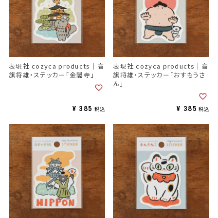
表現社 cozyca products｜高
表現社 cozyca products｜高
旗将雄・ステッカー「金閣寺」
旗将雄・ステッカー「おすもうさ
ん」
¥
385
¥
385
税込
税込