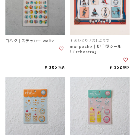
ヨハク｜ステッカー waltz
＊おひとりさま1点まで
monpoche｜切手型シール
「Orchestra」
¥
385
¥
352
税込
税込