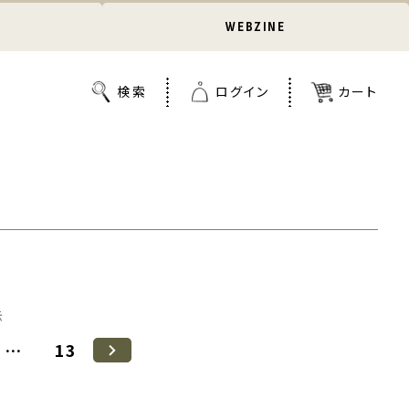
WEBZINE
示
…
13