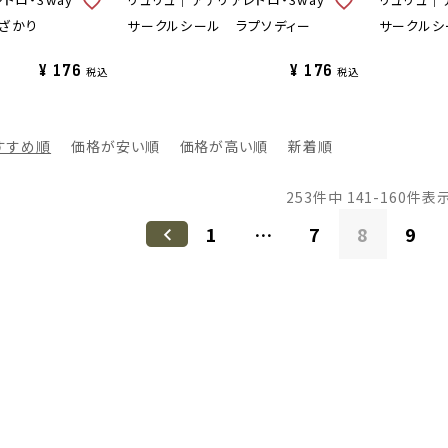
ざかり
サークルシール ラプソディー
サークルシ
¥
176
¥
176
税込
税込
すすめ順
価格が安い順
価格が高い順
新着順
253
件中
141
-
160
件表
1
…
7
8
9