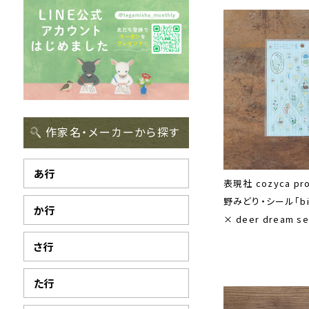
作家名・メーカーから探す
あ行
表現社 cozyca pr
野みどり・シール「bir
か行
× deer dream se
さ行
た行