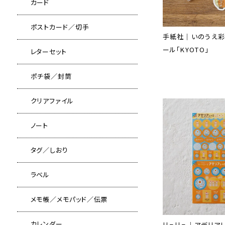
カード
ポストカード／切手
手紙社｜いのうえ彩
ール「KYOTO」
レターセット
ポチ袋／封筒
クリアファイル
ノート
タグ／しおり
ラベル
メモ帳／メモパッド／伝票
カレンダー
リュリュ｜アデリアレ