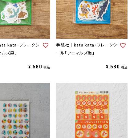
ta kata・フレークシ
手紙社｜kata kata・フレークシ
マルズ森」
ール「アニマルズ海」
¥
580
¥
580
税込
税込