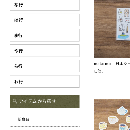
な行
は行
ま行
や行
makomo｜日本シ
ら行
し他」
わ行
アイテムから探す
新商品