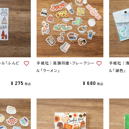
ール「ふんど
手紙社｜高旗将雄・フレークシー
手紙社｜清
ル「ラーメン」
ル「湖色」
¥
275
¥
680
税込
税込