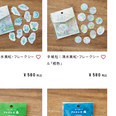
水美紅・フレークシー
手紙社｜清水美紅・フレークシー
ル「橙色」
¥
580
¥
580
税込
税込