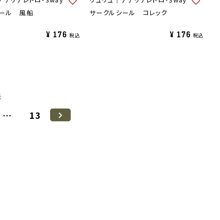
ール 風船
サークルシール コレック
¥
176
¥
176
税込
税込
示
…
13