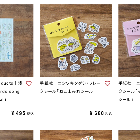
oducts｜浅
手紙社｜ニシワキタダシ・フレー
手紙社｜ニ
ds song
クシール「ねこまみれシール」
クシール「
al」
シール」
¥
495
¥
680
税込
税込