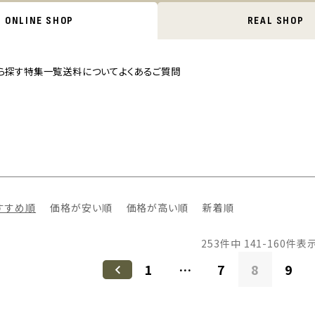
ONLINE SHOP
REAL SHOP
ら探す
特集一覧
送料について
よくあるご質問
すすめ順
価格が安い順
価格が高い順
新着順
253
件中
141
-
160
件表
1
…
7
8
9