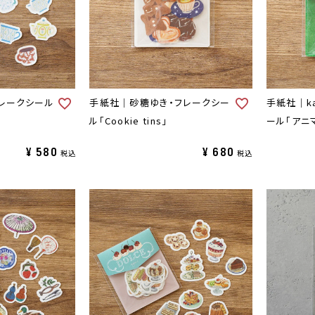
レークシール
手紙社｜砂糖ゆき・フレークシー
手紙社｜ka
ル「Cookie tins」
ール「アニ
¥
580
¥
680
税込
税込