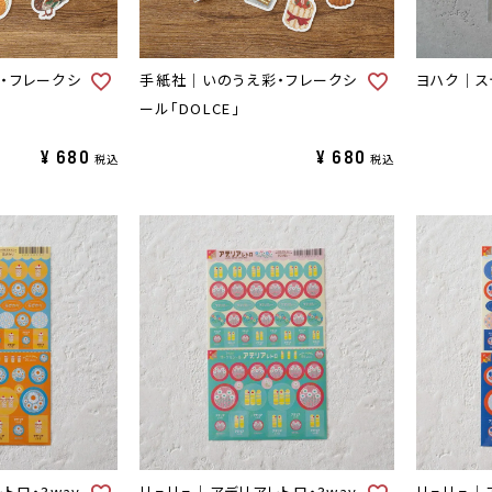
・フレークシ
手紙社｜いのうえ彩・フレークシ
ヨハク｜ステ
ール「DOLCE」
¥
680
¥
680
税込
税込
トロ・3way
リュリュ｜アデリアレトロ・3way
リュリュ｜