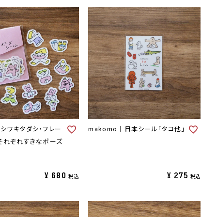
シワキタダシ・フレー
makomo｜日本シール「タコ他」
それぞれすきなポーズ
¥
680
¥
275
税込
税込