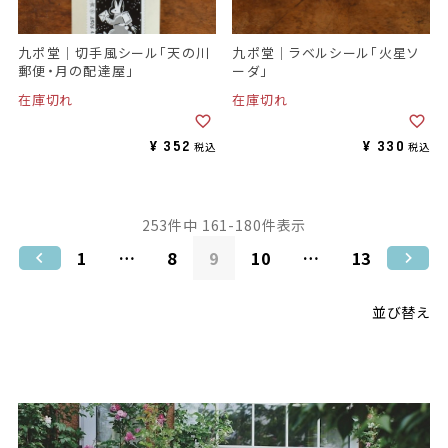
九ポ堂｜切手風シール「天の川
九ポ堂｜ラベルシール「火星ソ
郵便・月の配達屋」
ーダ」
在庫切れ
在庫切れ
¥
352
¥
330
税込
税込
253
件中
161
-
180
件表示
1
…
8
9
10
…
13
並び替え