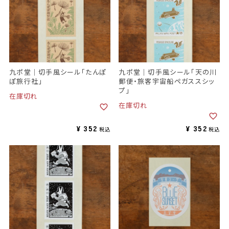
九ポ堂｜切手風シール「たんぽ
九ポ堂｜切手風シール「天の川
ぽ旅行社」
郵便・旅客宇宙船ペガススシッ
プ」
在庫切れ
在庫切れ
¥
352
¥
352
税込
税込