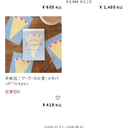
のところ
¥
2,000
¥
605
¥
1,400
税込
税込
手紙社｜ア・ラ・カル堂・メモパ
ッド「Crepe」
在庫切れ
¥
418
税込
49
件中
41
-
49
件表示