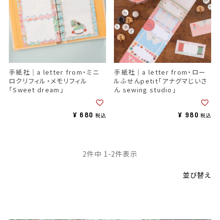
手紙社｜a letter from・ミニ
手紙社｜a letter from・ロー
ロクリフィル・メモリフィル
ルふせんpetit「アナグマじいさ
「Sweet dream」
ん sewing studio」
¥
680
¥
980
税込
税込
2
件中
1
-
2
件表示
並び替え