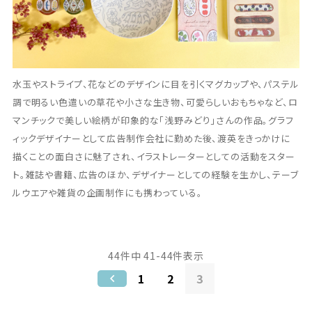
水玉やストライプ、花などのデザインに目を引くマグカップや、パステル
調で明るい色遣いの草花や小さな生き物、可愛らしいおもちゃなど、ロ
マンチックで美しい絵柄が印象的な「浅野みどり」さんの作品。グラフ
ィックデザイナーとして広告制作会社に勤めた後、渡英をきっかけに
描くことの面白さに魅了され、イラストレーターとしての活動をスター
ト。雑誌や書籍、広告のほか、デザイナーとしての経験を生かし、テーブ
ルウエアや雑貨の企画制作にも携わっている。
44
件中
41
-
44
件表示
1
2
3