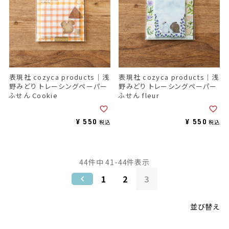
表現社 cozyca products｜浅
表現社 cozyca products｜浅
野みどり トレーシングペーパー
野みどり トレーシングペーパー
ふせん Cookie
ふせん fleur
¥
550
¥
550
税込
税込
44
件中
41
-
44
件表示
1
2
3
並び替え