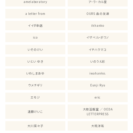
amelaboratory
ア・ラ・カル堂
a letter from
OURS 森の友達
イイダ傘店
ikhanko
ico
イザベル・ボワノ
いそのけい
イチハラマコ
いとい ゆき
いのうえ彩
いわしまあゆ
iwahanko.
ウメチギリ
Eunji Ryu
エモジ
eric
大枝活版室 ／ OEDA
遠藤けいこ
LETTERPRESS
大川菜々子
大桃洋祐