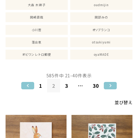
大森 木綿子
oudmijin
岡崎直哉
岡部みの
小川哲
オソブランコ
落合恵
otsukiyumi
オビワン レトロ郵便
oyaMADE
585
件中
21
-
40
件表示
1
2
3
…
30
並び替え