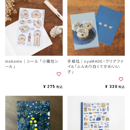
makomo｜シール 「小籠包シ
手紙社｜oyaMADE・クリアファ
ール」
イル「ふんわり白くてかわいい
子」
¥
275
¥
330
税込
税込