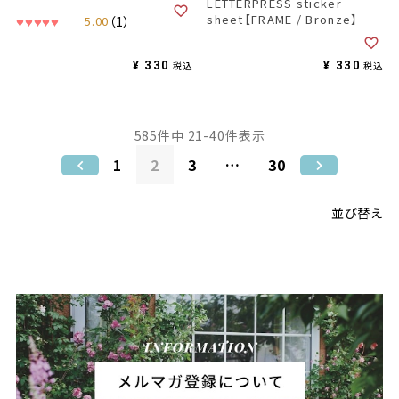
LETTERPRESS sticker
sheet【FRAME / Bronze】
5.00
（1）
¥
330
¥
330
税込
税込
585
件中
21
-
40
件表示
1
2
3
…
30
並び替え