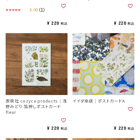
5.00
（1）
¥
220
¥
220
税込
税込
表現社 cozyca products｜浅
イイダ傘店｜ポストカードA
野みどり 箔押しポストカード
fleur
¥
220
¥
220
税込
税込