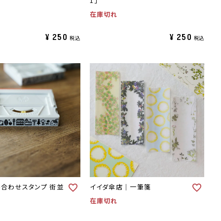
1」
在庫切れ
¥
250
¥
250
税込
税込
組み合わせスタンプ 街並
イイダ傘店｜一筆箋
在庫切れ