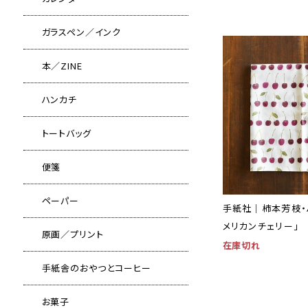
ガラスペン／インク
本／ZINE
ハンカチ
トートバッグ
便箋
ペーパー
手紙社｜柿本芳枝・
メリカンチェリー」
原画／プリント
在庫切れ
手紙舎のおやつとコーヒー
お菓子