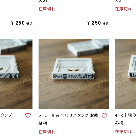
ス2」
カ2」
在庫切れ
在庫切れ
¥
250
¥
250
税込
税込
せスタンプ
eric｜
eric｜組み合わせスタンプ お裁
み柄
縫柄
在庫切れ
在庫切れ