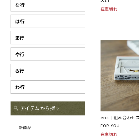
ス1」
な行
在庫切れ
は行
ま行
や行
ら行
わ行
アイテムから探す
eric｜組み合わ
FOR YOU
新商品
在庫切れ