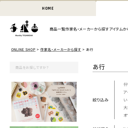
HOME
商品一覧
作家名・メーカーから探す
アイテムか
ONLINE SHOP
作家名・メーカーから探す
あ行
あ行
什物
ア
絞り込み
い
大
オ