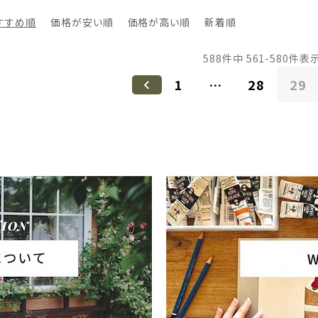
すすめ順
価格が安い順
価格が高い順
新着順
588
件中
561
-
580
件表
1
…
28
29