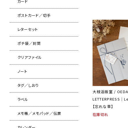
カード
ポストカード／切手
レターセット
ポチ袋／封筒
クリアファイル
ノート
タグ／しおり
大枝活版室 / OED
LETTERPRESS｜L
ラベル
【忘れな草】
メモ帳／メモパッド／伝票
在庫切れ
カレンダー