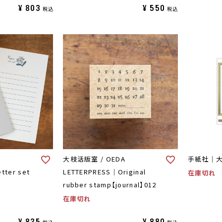
¥
803
¥
550
税込
税込
A
大枝活版室 / OEDA
手紙社｜大
etter set
LETTERPRESS｜Original
在庫切れ
rubber stamp【journal】012
在庫切れ
¥
825
¥
880