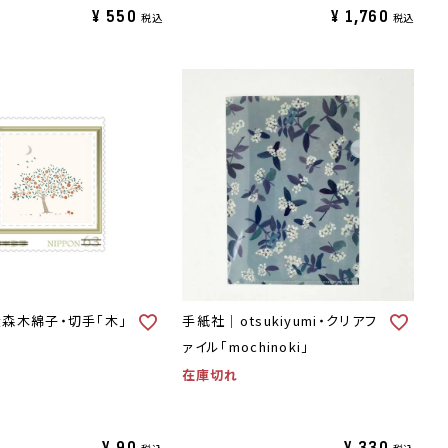
¥
550
¥
1,760
税込
税込
森木綿子・切手「木」
手紙社｜otsukiyumi・クリアフ
ァイル「mochinoki」
在庫切れ
¥
90
¥
330