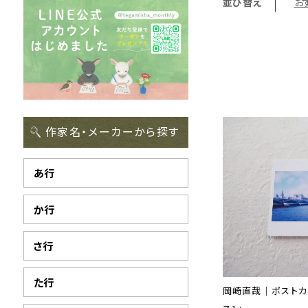
並び替え
お
作家名・メーカーから探す
あ行
か行
さ行
た行
岡崎直哉｜ポストカ