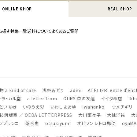
ONLINE SHOP
REAL SHOP
ら探す
特集一覧
送料について
よくあるご質問
 a kind of cafe
浅野みどり
admi
ATELIER. encle d'enc
・ラ・カル堂
a letter from
OURS 森の友達
イイダ傘店
ikh
とい ゆき
いのうえ彩
いわしまあゆ
iwahanko.
ウメチギリ
枝活版室 ／ OEDA LETTERPRESS
大川菜々子
大桃洋祐
大
ソブランコ
落合恵
otsukiyumi
オビワン レトロ郵便
oyaM