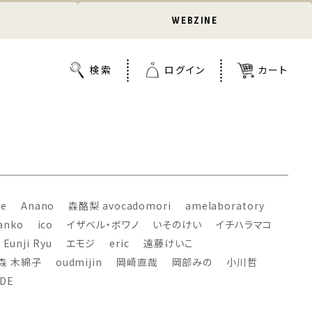
WEBZINE
le
Anano
森酪梨 avocadomori
amelaboratory
anko
ico
イザベル・ボワノ
いそのけい
イチハラマコ
Eunji Ryu
エモジ
eric
遠藤けいこ
森 木綿子
oudmijin
岡崎直哉
岡部みの
小川哲
ADE