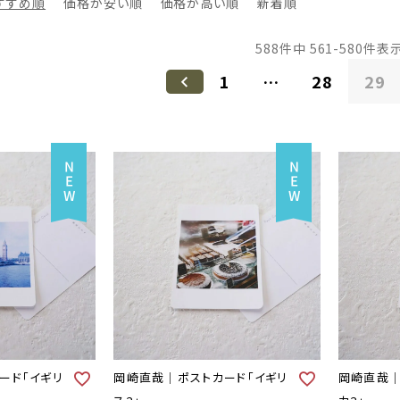
すすめ順
価格が安い順
価格が高い順
新着順
588
件中
561
-
580
件表
1
…
28
29
ード「イギリ
岡崎直哉｜ポストカード「イギリ
岡崎直哉｜