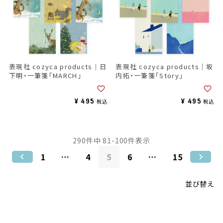
表現社 cozyca products｜日
表現社 cozyca products｜坂
下明・一筆箋「MARCH」
内拓・一筆箋「Story」
¥
495
¥
495
税込
税込
290
件中
81
-
100
件表示
1
…
4
5
6
…
15
並び替え