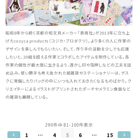
昭和8年から続く京都の和文具メーカー「表現社」が2013年に立ち上
げたcozyca products（コジカ・プロダクツ）。より多くの人に作家の
デザインを楽しんでもらいたい、そして、作り手の活動を少しでも応援
したいと、20組を超える作家とコラボしたアイテムを制作している。各
作家の個性が最大限に生きるよう、透かし印や箔押しなどの工夫を詰
め込み、使い勝手も考え抜かれた紙雑貨やステーショナリーは、デス
クに常備したりバッグの中にいつも入れておきたくなるものばかり。ク
リエイターによるイラストがプリントされたポーチやメラミン食器など
の雑貨も展開している。
290
件中
81
-
100
件表示
1
…
4
5
6
…
15