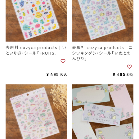
表現社 cozyca products｜い
表現社 cozyca products｜ニ
といゆき・シール「FRUITS」
シワキタダシ・シール「いぬとの
んびり」
¥
495
¥
495
税込
税込