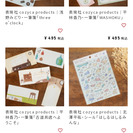
表現社 cozyca products｜浅
表現社 cozyca products｜平
野みどり・一筆箋「three
林香乃・一筆箋「WASHOKU」
o’clock」
¥
495
¥
495
税込
税込
表現社 cozyca products｜平
表現社 cozyca products｜北
林香乃・一筆箋「古道具店へよ
澤平祐・シール「はしるはしるみ
うこそ」
んな」