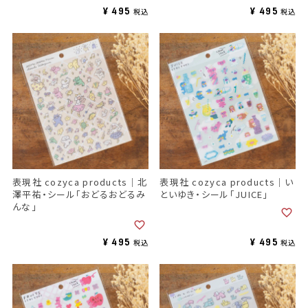
¥
495
¥
495
税込
税込
表現社 cozyca products｜北
表現社 cozyca products｜い
澤平祐・シール「おどるおどるみ
といゆき・シール「JUICE」
んな」
¥
495
¥
495
税込
税込