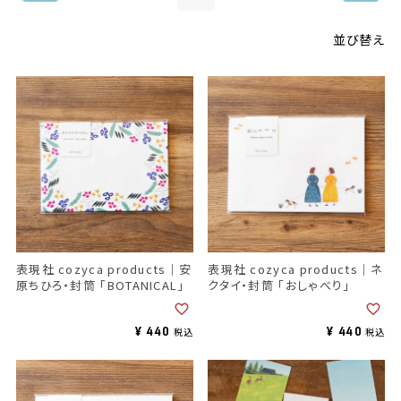
並び替え
表現社 cozyca products｜安
表現社 cozyca products｜ネ
原ちひろ・封筒 「BOTANICAL」
クタイ・封筒 「おしゃべり」
¥
440
¥
440
税込
税込