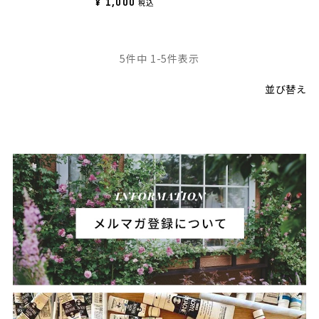
¥
1,000
税込
5
件中
1
-
5
件表示
並び替え