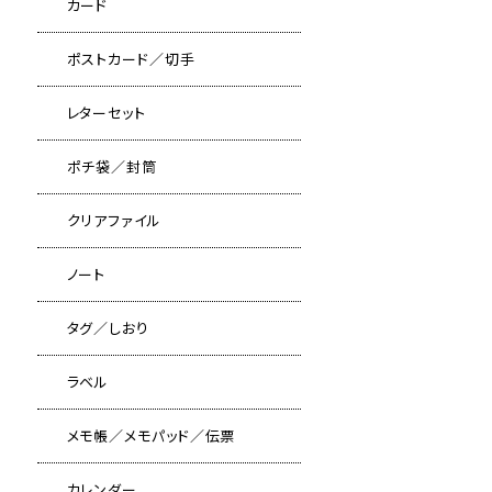
カード
ポストカード／切手
レターセット
ポチ袋／封筒
クリアファイル
ノート
タグ／しおり
ラベル
メモ帳／メモパッド／伝票
カレンダー