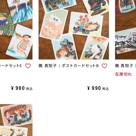
ードセットE
楓 真知子｜ポストカードセットB
楓 真知子
在庫切れ
¥
990
¥
990
税込
税込