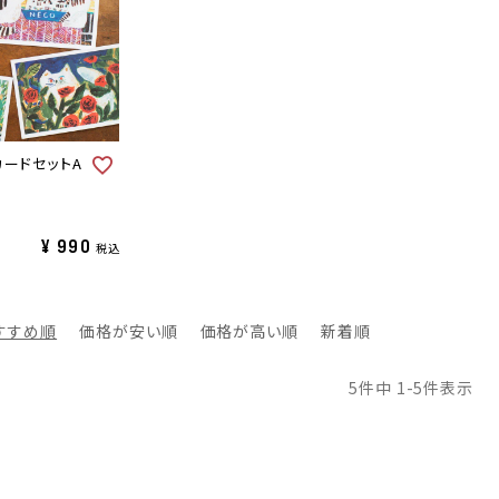
ードセットA
¥
990
税込
すすめ順
価格が安い順
価格が高い順
新着順
5
件中
1
-
5
件表示