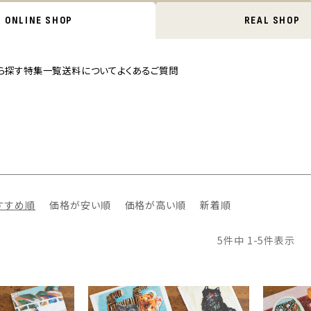
ONLINE SHOP
REAL SHOP
ら探す
特集一覧
送料について
よくあるご質問
すすめ順
価格が安い順
価格が高い順
新着順
5
件中
1
-
5
件表示