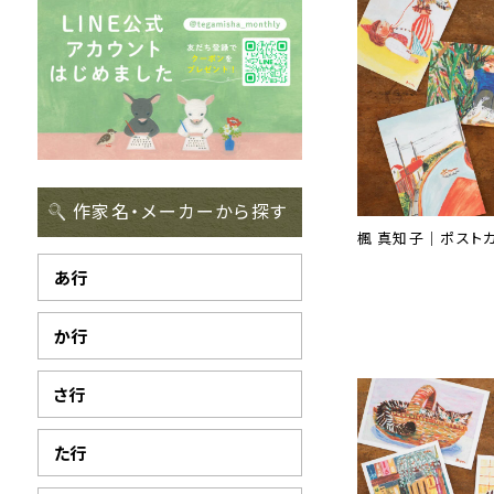
作家名・メーカーから探す
楓 真知子｜ポストカ
あ行
か行
さ行
た行