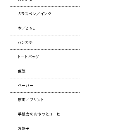
ガラスペン／インク
本／ZINE
ハンカチ
トートバッグ
便箋
ペーパー
原画／プリント
手紙舎のおやつとコーヒー
お菓子