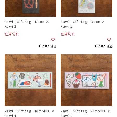
kawi｜Gift tag Naon ×
kawi｜Gift tag Naon ×
kawi 2
kawi 1
在庫切れ
在庫切れ
¥
605
¥
605
税込
税込
kawi｜Gift tag Kimblue ×
kawi｜Gift tag Kimblue ×
kawi 4
kawi 2