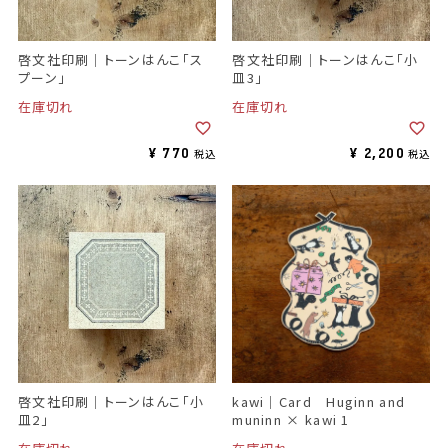
啓文社印刷｜トーンはんこ「ス
啓文社印刷｜トーンはんこ「小
プーン」
皿3」
在庫切れ
在庫切れ
¥
770
¥
2,200
税込
税込
啓文社印刷｜トーンはんこ「小
kawi｜Card Huginn and
皿2」
muninn × kawi 1