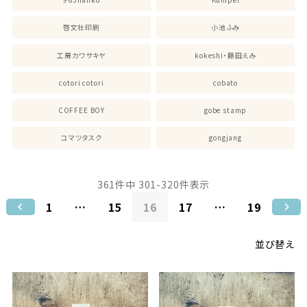
啓文社印刷
小池ふみ
工房カワサキヤ
kokeshi・藤田えみ
cotori cotori
cobato
COFFEE BOY
gobe stamp
コマツタスク
gongjang
361
件中
301
-
320
件表示
1
…
15
16
17
…
19
並び替え