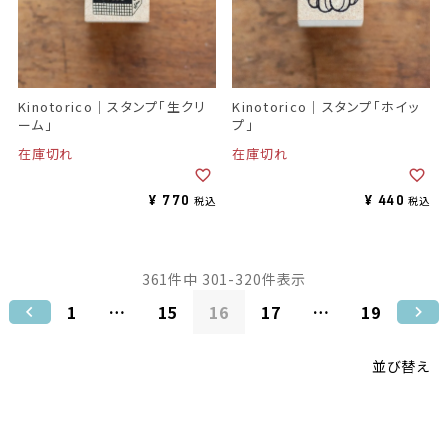
Kinotorico｜スタンプ「生クリ
Kinotorico｜スタンプ「ホイッ
ーム」
プ」
在庫切れ
在庫切れ
¥
770
¥
440
税込
税込
361
件中
301
-
320
件表示
1
…
15
16
17
…
19
並び替え