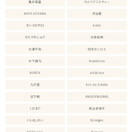
亀井英里
カメリアニコティー
KAYO AOYAMA
河合愛
きいろの戸口
kikki
きたがわじゅり
北岸由美
北澤平祐
切手のこびと
木下綾乃
Kinotorico
KIYATA
killdisco
九ポ堂
kin.iro.hitode
日下明
KNOOPWORKS
くのまり
熊谷奈保子
くらはしれい
Krimgen
963hanko
Kumpel