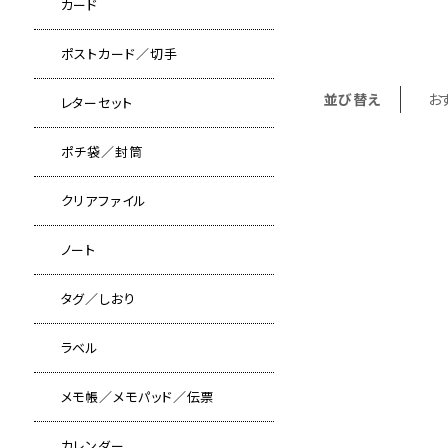
カード
ポストカード／切手
並び替え
お
レターセット
ポチ袋／封筒
クリアファイル
ノート
タグ／しおり
ラベル
メモ帳／メモパッド／伝票
カレンダー