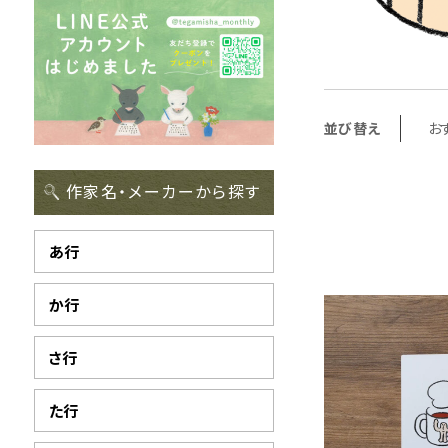
並び替え
お
作家名・メーカーから探す
あ行
か行
さ行
た行