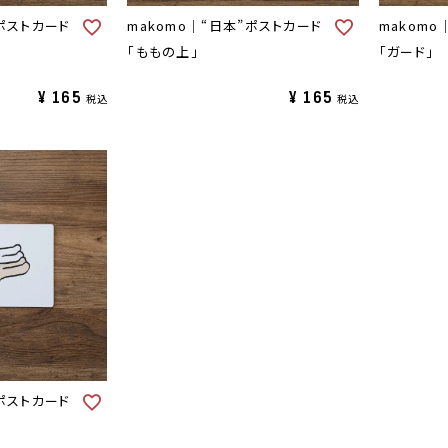
”ポストカード
makomo｜“日本”ポストカード
makomo
「ももの上」
「ガード」
¥
165
¥
165
税込
税込
”ポストカード