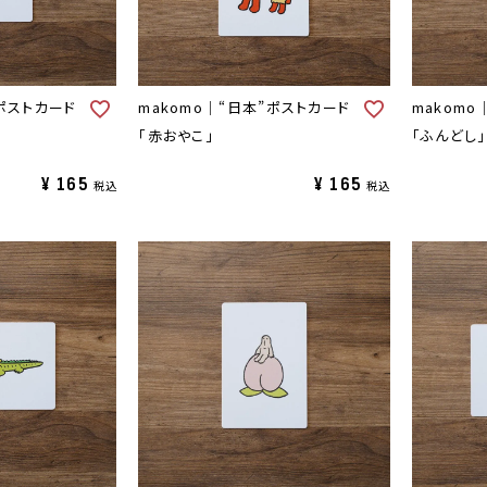
”ポストカード
makomo｜“日本”ポストカード
makomo
「赤おやこ」
「ふんどし」
¥
165
¥
165
税込
税込