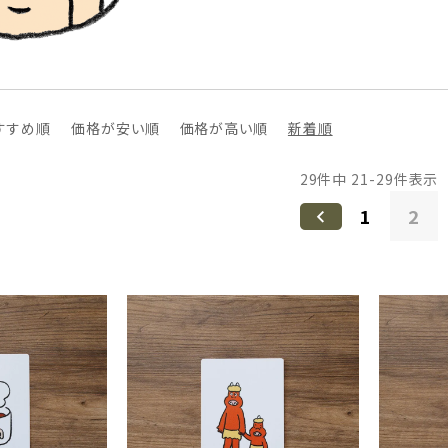
すすめ順
価格が安い順
価格が高い順
新着順
29
件中
21
-
29
件表示
1
2