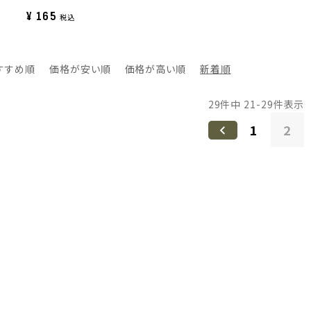
¥
165
税込
すすめ順
価格が安い順
価格が高い順
新着順
29
件中
21
-
29
件表示
1
2