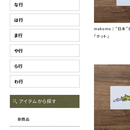
な行
は行
makomo｜“日本
ま行
「ホット」
や行
ら行
わ行
アイテムから探す
新商品