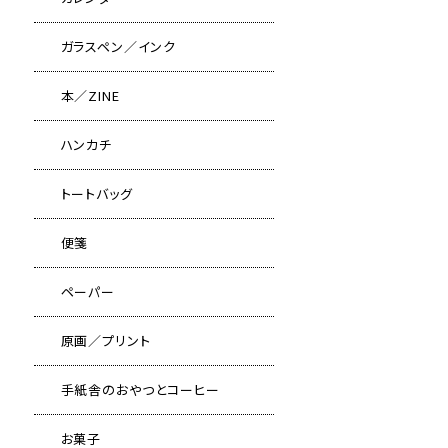
ガラスペン／インク
本／ZINE
ハンカチ
トートバッグ
便箋
ペーパー
原画／プリント
手紙舎のおやつとコーヒー
お菓子