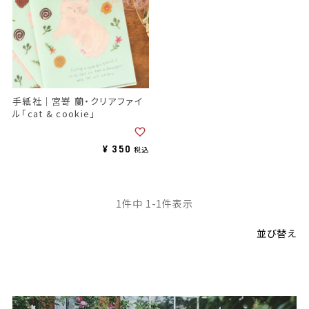
手紙社｜宮嵜 蘭・クリアファイ
ル「cat & cookie」
¥
350
税込
1
件中
1
-
1
件表示
並び替え