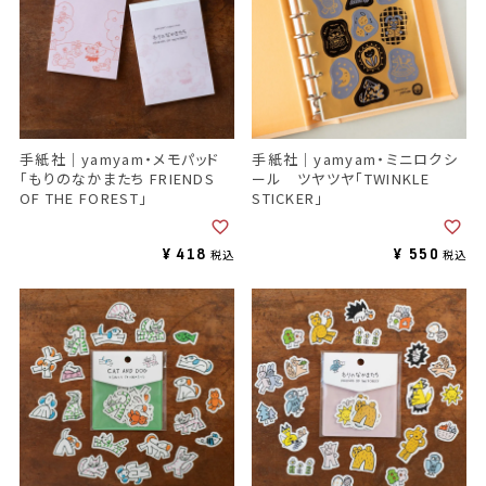
手紙社｜yamyam・メモパッド
手紙社｜yamyam・ミニロクシ
「もりのなかまたち FRIENDS
ール ツヤツヤ「TWINKLE
OF THE FOREST」
STICKER」
¥
418
¥
550
税込
税込