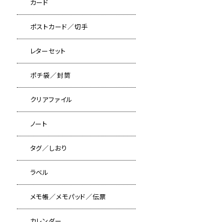
カード
ポストカード／切手
レターセット
ポチ袋／封筒
クリアファイル
ノート
タグ／しおり
ラベル
メモ帳／メモパッド／伝票
カレンダー