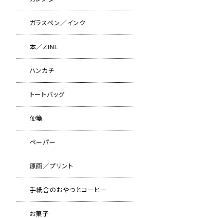
ガラスペン／インク
本／ZINE
ハンカチ
トートバッグ
便箋
ペーパー
原画／プリント
手紙舎のおやつとコーヒー
お菓子