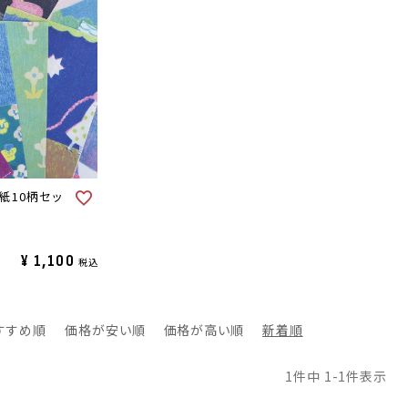
紙10柄セッ
¥
1,100
税込
すすめ順
価格が安い順
価格が高い順
新着順
1
件中
1
-
1
件表示