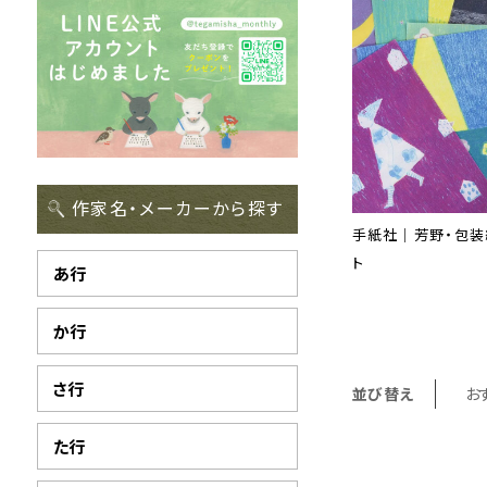
作家名・メーカーから探す
手紙社｜芳野・包装
ト
あ行
か行
さ行
並び替え
お
た行