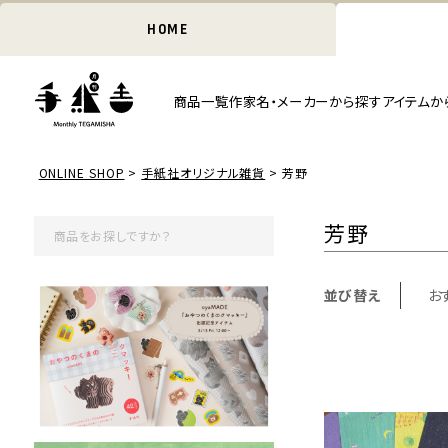
HOME
商品一覧
作家名・メーカーから探す
アイテムか
ONLINE SHOP
手紙社オリジナル雑貨
芳野
芳野
並び替え
お