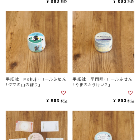
¥
803
¥
803
税込
税込
手紙社｜Mokuji・ロールふせん
手紙社｜平岡瞳・ロールふせん
「クマの山のぼり」
「やまのふうけい２」
¥
803
¥
803
税込
税込