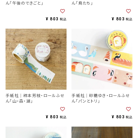
ん「午後のできごと」
ん「鳥たち」
¥
803
¥
803
税込
税込
手紙社｜柿本芳枝・ロールふせ
手紙社｜砂糖ゆき・ロールふせ
ん「山・森・湖」
ん「パンとトリ」
¥
803
¥
803
税込
税込