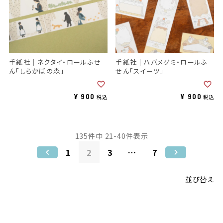
手紙社｜ネクタイ・ロールふせ
手紙社｜ハバメグミ・ロールふ
ん「しらかばの森」
せん「スイーツ」
¥
900
¥
900
税込
税込
135
件中
21
-
40
件表示
1
2
3
…
7
並び替え