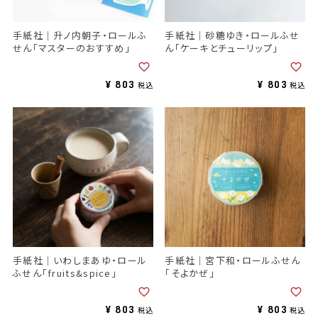
手紙社｜升ノ内朝子・ロールふ
手紙社｜砂糖ゆき・ロールふせ
せん「マスターのおすすめ」
ん「ケーキとチューリップ」
¥
803
¥
803
税込
税込
手紙社｜いわしまあゆ・ロール
手紙社｜宮下和・ロールふせん
ふせん「fruits&spice」
「そよかぜ」
¥
803
¥
803
税込
税込