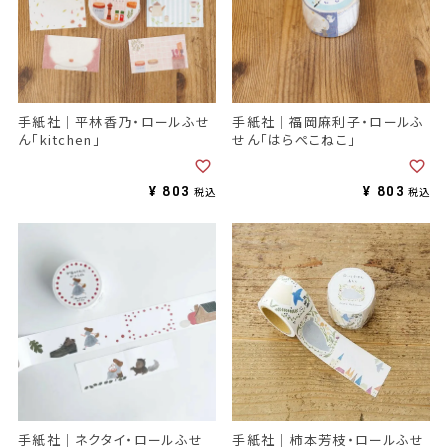
手紙社｜平林香乃・ロールふせ
手紙社｜福岡麻利子・ロールふ
ん「kitchen」
せん「はらぺこねこ」
¥
803
¥
803
税込
税込
手紙社｜ネクタイ・ロールふせ
手紙社｜柿本芳枝・ロールふせ