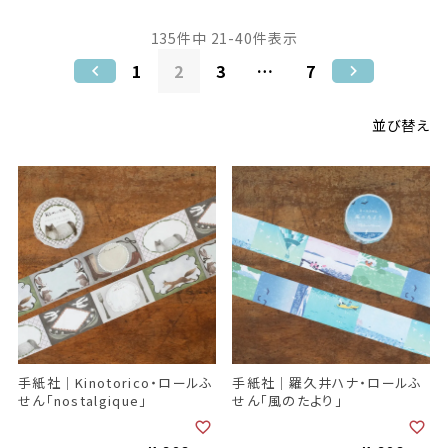
135
件中
21
-
40
件表示
1
2
3
…
7
並び替え
手紙社｜Kinotorico・ロールふ
手紙社｜羅久井ハナ・ロールふ
せん「nostalgique」
せん「風のたより」