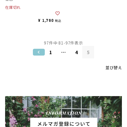
在庫切れ
¥
1,760
税込
97
件中
81
-
97
件表示
1
…
4
5
並び替え