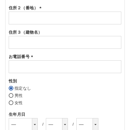
住所２（番地）
(必
須)
住所３（建物名）
お電話番号
(必
須)
性別
指定なし
男性
女性
生年月日