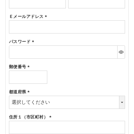
(必
須)
Ｅメールアドレス
(必
須)
パスワード
(必
須)
郵便番号
(必
須)
都道府県
(必
須)
住所１（市区町村）
(必
須)