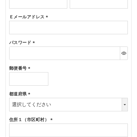
(必
須)
Ｅメールアドレス
(必
須)
パスワード
(必
須)
郵便番号
(必
須)
都道府県
(必
須)
住所１（市区町村）
(必
須)