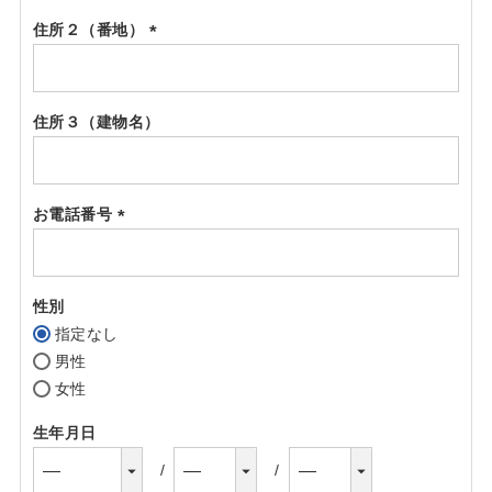
住所２（番地）
(必
須)
住所３（建物名）
お電話番号
(必
須)
性別
指定なし
男性
女性
生年月日