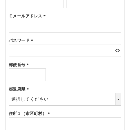
(必
須)
Ｅメールアドレス
(必
須)
パスワード
(必
須)
郵便番号
(必
須)
都道府県
(必
須)
住所１（市区町村）
(必
須)