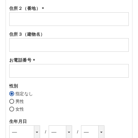
住所２（番地）
(必
須)
住所３（建物名）
お電話番号
(必
須)
性別
指定なし
男性
女性
生年月日