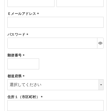
(必
須)
Ｅメールアドレス
(必
須)
パスワード
(必
須)
郵便番号
(必
須)
都道府県
(必
須)
住所１（市区町村）
(必
須)