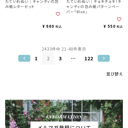
たていわぬい｜キャンディの包
たていわぬい｜チョキチョキ！キ
み紙レターセット
ャンディの包み紙パターンペー
パー「Blue」
¥
660
¥
550
税込
税込
2433
件中
21
-
40
件表示
1
2
3
…
122
並び替え