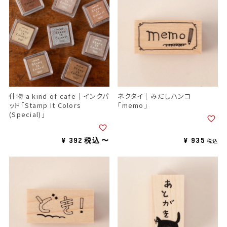
什物 a kind of cafe｜インクパ
ネクタイ｜みだしハンコ
ッド「Stamp It Colors
「memo」
(Special)」
¥
392
¥
935
税込
〜
税込