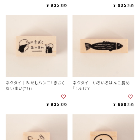
¥
935
¥
935
税込
税込
ネクタイ｜みだしハンコ「きおく
ネクタイ｜いろいろはんこ長め
あいまい(??)」
「しゃけ？」
¥
935
¥
660
税込
税込