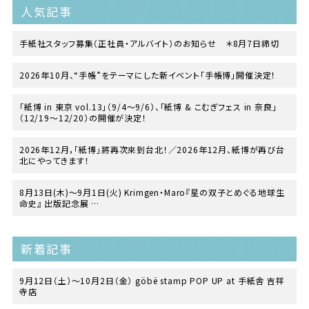
人気記事
手紙社スタッフ募集（正社員・アルバイト）のお知らせ ＊8月7日締切
2026年10月、“手帳”をテーマにした新イベント「手帳博」開催決定！
「紙博 in 東京 vol.13」（9/4〜9/6）、「紙博 & こむぎフェス in 奈良」
（12/19〜12/20）の開催が決定！
2026年12月，「紙博」將再次來到台北！／2026年12月、紙博が再び台
北にやってきます！
8月13日(木)〜9月1日(火) Krimgen・Maro『星の双子とめぐる地球生
命史』 出版記念展
at TEGAMISHA BOOKSTORE
新着記事
9月12日（土）〜10月2日（金） göbë stamp POP UP at 手紙舎 吉祥
寺店