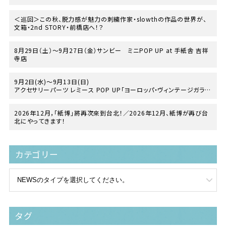
at TEGAMISHA BOOKSTORE
＜巡回＞この秋、脱力感が魅力の刺繍作家・slowthの作品の世界が、
文箱・2nd STORY・前橋店へ！？
8月29日（土）〜9月27日（金）サンビー ミニPOP UP at 手紙舎 吉祥
寺店
9月2日(水)～9月13日(日)
アクセサリーパーツ レミース POP UP「ヨーロッパ・ヴィンテージガラス
の世界」
at 手紙舎 2nd STORY
2026年12月，「紙博」將再次來到台北！／2026年12月、紙博が再び台
北にやってきます！
カテゴリー
タグ