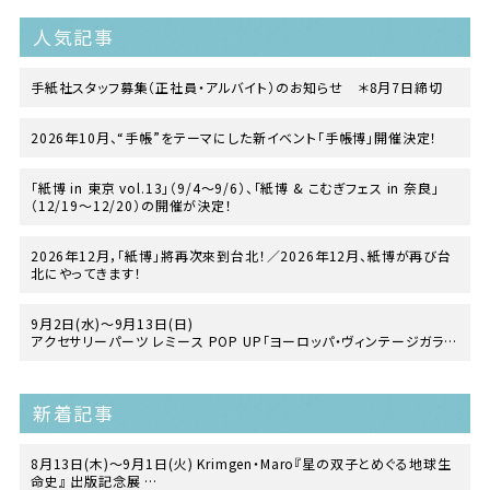
人気記事
手紙社スタッフ募集（正社員・アルバイト）のお知らせ ＊8月7日締切
2026年10月、“手帳”をテーマにした新イベント「手帳博」開催決定！
「紙博 in 東京 vol.13」（9/4〜9/6）、「紙博 & こむぎフェス in 奈良」
（12/19〜12/20）の開催が決定！
2026年12月，「紙博」將再次來到台北！／2026年12月、紙博が再び台
北にやってきます！
9月2日(水)～9月13日(日)
アクセサリーパーツ レミース POP UP「ヨーロッパ・ヴィンテージガラス
の世界」
at 手紙舎 2nd STORY
新着記事
8月13日(木)〜9月1日(火) Krimgen・Maro『星の双子とめぐる地球生
命史』 出版記念展