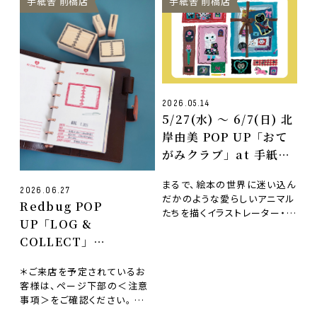
手紙舎 前橋店
手紙舎 前橋店
2026.05.14
5/27(水) 〜 6/7(日) 北
岸由美 POP UP「おて
がみクラブ」at 手紙舎
前橋店
まるで、絵本の世界に迷い込ん
2026.06.27
だかのような愛らしいアニマル
Redbug POP
たちを描くイラストレーター・北
UP「LOG &
岸由美さんのPOP UPを開催
COLLECT」
いたします。昨…
8月1日 (土) 〜8月21日
＊ご来店を予定されているお
(金 ) at 手紙舎 吉祥寺
客様は、ページ下部の＜注意
店
事項＞をご確認ください。 手
8月5日 (水) 〜8月16日
紙舎 吉祥寺店・手紙舎 前橋店