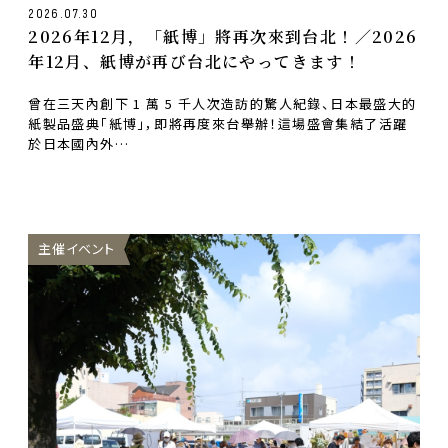
2026.07.30
2026年12月，「紙博」將再次來到台北！／2026
年12月、紙博が再び台北にやってきます！
曾在三天內創下 1 萬 5 千人次造訪的驚人紀錄、日本最盛大的
紙製品盛典「紙博」，即將再度來台舉辦！這場盛會集結了活躍
於日本國內外…
主催イベント