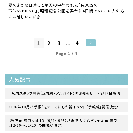
夏のような日差しと晴天の中行われた「東京蚤の
市’26SPRING」。昭和記念公園を舞台に4日間で63,000人の方
にお越しいただき…
1
2
3
...
4
Page 1 / 4
人気記事
手紙社スタッフ募集（正社員・アルバイト）のお知らせ ＊8月7日締切
2026年10月、“手帳”をテーマにした新イベント「手帳博」開催決定！
「紙博 in 東京 vol.13」（9/4〜9/6）、「紙博 & こむぎフェス in 奈良」
（12/19〜12/20）の開催が決定！