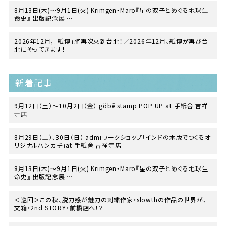
8月13日(木)〜9月1日(火) Krimgen・Maro『星の双子とめぐる地球生
命史』 出版記念展
at TEGAMISHA BOOKSTORE
2026年12月，「紙博」將再次來到台北！／2026年12月、紙博が再び台
北にやってきます！
新着記事
9月12日（土）〜10月2日（金） göbë stamp POP UP at 手紙舎 吉祥
寺店
8月29日（土）、30日（日） admiワークショップ「インドの木版でつくるオ
リジナルハンカチ」at 手紙舎 吉祥寺店
8月13日(木)〜9月1日(火) Krimgen・Maro『星の双子とめぐる地球生
命史』 出版記念展
at TEGAMISHA BOOKSTORE
＜巡回＞この秋、脱力感が魅力の刺繍作家・slowthの作品の世界が、
文箱・2nd STORY・前橋店へ！？