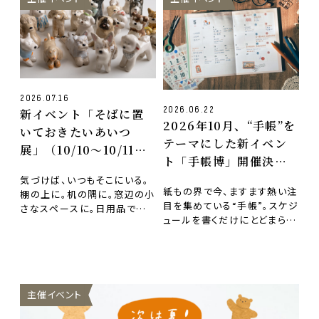
2026.07.16
2026.06.22
新イベント「そばに置
2026年10月、“手帳”を
いておきたいあいつ
テーマにした新イベン
展」（10/10〜10/11）
ト「手帳博」開催決
開催決定！
定！
気づけば、いつもそこにいる。
紙もの界で今、ますます熱い注
棚の上に。机の隅に。窓辺の小
目を集めている“手帳”。スケジ
さなスペースに。日用品では
ュールを書くだけにとどまら
ないけれど、ふと目が合うだけ
ず、旅の思い出を残したり、お
で笑顔になったり、少…
気に入りのシールや…
主催イベント