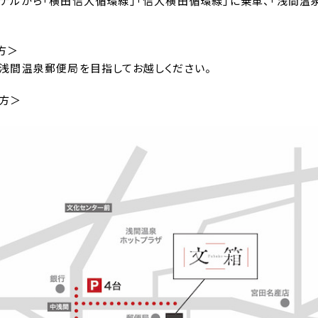
ミナルから「横田信大循環線」「信大横田循環線」に乗車、「浅間温
方＞
。浅間温泉郵便局を目指してお越しください。
方＞
。