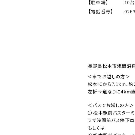
【駐車場】
10台
【電話番号】
026
長野県松本市浅間温泉1
＜車でお越しの方＞
松本ICから7.1km
左折→道なりに4km
＜バスでお越しの方＞
1）松本駅前バスター
ラザ浅間前バス停下車
もしくは