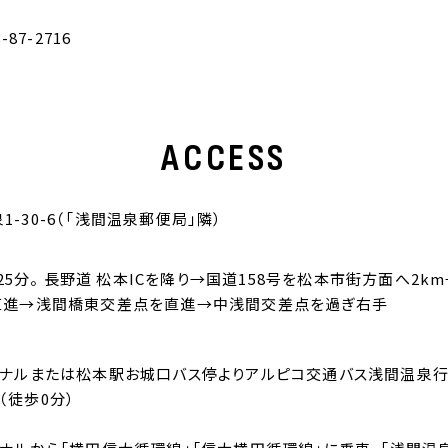
3-87-2716
ACCESS
-30-6（「浅間温泉郵便局」隣）
、約25分。 長野道 松本ICを降り→国道158号を松本市街方面へ2
直進→浅間橋東交差点を直進→中浅間交差点を過ぎ右手
ミナルまたは松本駅お城口バス停よりアルピコ交通バス浅間温泉行
（徒歩0分）