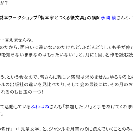
か？
る製本ワークショップ「製本家とつくる紙文具」の講師
永岡 綾
さんと、
…言えませんね」
のだから、面白いに違いないのだけれど、ふだんどうしても手が伸
作を知らないままなのはもったいない！」
と、月に１回、名作を読む
う、という会なので、皆さんに難しい感想は求めません。ゆるゆる
トルの出版社の違いを見比べたり。そして会の最後には、その月のお
られるのも目玉の一つ！
して活動している
ふわはね
さんも「参加したい！」と手をあげてくれま
。
名作」→「児童文学」と、ジャンルを月替わりに読んでいくことのみ