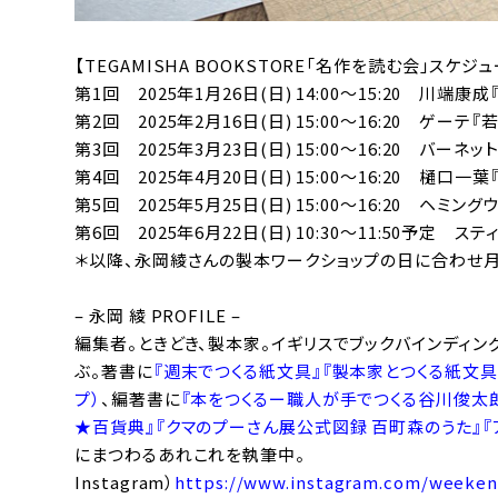
【TEGAMISHA BOOKSTORE「名作を読む会」スケジ
第1回 2025年1月26日(日) 14:00〜15:20 川端康
第2回 2025年2月16日(日) 15:00〜16:20 ゲー
第3回 2025年3月23日(日) 15:00〜16:20 バー
第4回 2025年4月20日(日) 15:00〜16:20 樋口一
第5回 2025年5月25日(日) 15:00〜16:20 ヘミン
第6回 2025年6月22日(日) 10:30〜11:50予定 ス
＊以降、永岡綾さんの製本ワークショップの日に合わせ
– 永岡 綾 PROFILE –
編集者。ときどき、製本家。イギリスでブックバインディ
ぶ。著書に
『週末でつくる紙文具』『製本家とつくる紙文具
プ）
、編著書に
『本をつくるー職人が手でつくる谷川俊太
★百貨典』
『クマのプーさん展公式図録 百町森のうた』
『
にまつわるあれこれを執筆中。
Instagram）
https://www.instagram.com/weeken