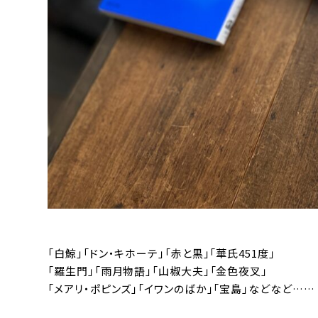
「白鯨」「ドン・キホーテ」「赤と黒」「華氏451度」
「羅生門」「雨月物語」「
山椒大夫」「金色夜叉」
「メアリ・ポピンズ」「イワンのばか」「
宝島
」などなど……