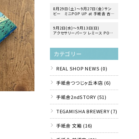
8月29日（土）〜9月27日（金）サン
ビー ミニPOP UP at 手紙舎 吉祥
寺店
9月2日(水)～9月13日(日)
アクセサリーパーツ レミース POP
UP「ヨーロッパ・ヴィンテージガラス
の世界」
at 手紙舎 2nd STORY
カテゴリー
REAL SHOP NEWS (0)
手紙舎つつじヶ丘本店 (6)
手紙舎2ndSTORY (51)
TEGAMISHA BREWERY (7)
手紙舎 文箱 (16)