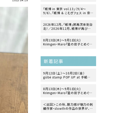
2025.04.29
「紙博 in 東京 vol.13」（9/4〜
9/6）、「紙博 & こむぎフェス in 奈
良」（12/19〜12/20）の開催が決
定！
2026年12月，「紙博」將再次來到台
北！／2026年12月、紙博が再び台
北にやってきます！
8月13日(木)〜9月1日(火)
Krimgen・Maro『星の双子とめぐる
地球生命史』 出版記念展
at TEGAMISHA BOOKSTORE
新着記事
9月12日（土）〜10月2日（金）
göbë stamp POP UP at 手紙舎
吉祥寺店
8月13日(木)〜9月1日(火)
Krimgen・Maro『星の双子とめぐる
地球生命史』 出版記念展
at TEGAMISHA BOOKSTORE
＜巡回＞この秋、脱力感が魅力の刺
繍作家・slowthの作品の世界が、文
箱・2nd STORY・前橋店へ！？