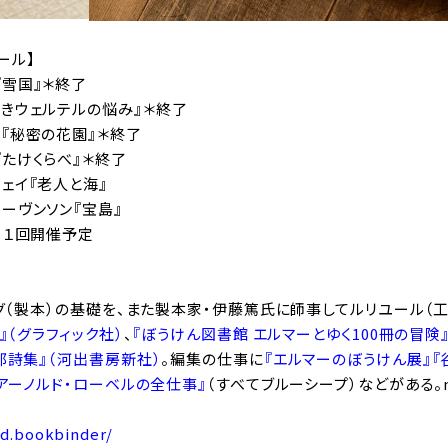
ュール】
成『雪国』＊終了
テ『若きウェルテルの悩み』＊終了
ネット『秘密の花園』＊終了
葉『たけくらべ』＊終了
グウェイ『老人と海』
ティーヴンソン『宝島』
月１回開催予定
ング（製本）の基礎を、また製本家・伊藤篤氏に師事してルリユール（
』（グラフィック社）
、
『ぼうけん図書館 エルマーとゆく100冊の冒険
郎詩集』（河出書房新社）
。編集の仕事に
『エルマーのぼうけん展』
『
アーノルド・ローベルの全仕事』
（すべてブルーシープ）などがある。n
d.bookbinder/