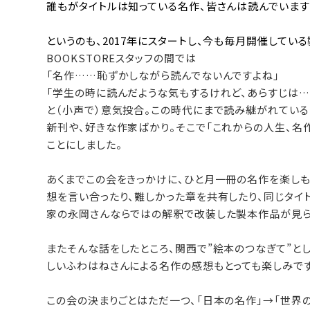
誰もがタイトルは知っている名作、皆さんは読んでいます
というのも、2017年にスタートし、今も毎月開催してい
BOOKSTOREスタッフの間では
「名作……恥ずかしながら読んでないんですよね」
「学生の時に読んだような気もするけれど、あらすじは…
と（小声で）意気投合。この時代にまで読み継がれている
新刊や、好きな作家ばかり。そこで「これからの人生、名
ことにしました。
あくまでこの会をきっかけに、ひと月一冊の名作を楽しも
想を言い合ったり、難しかった章を共有したり、同じタイ
家の永岡さんならではの解釈で改装した製本作品が見
またそんな話をしたところ、関西で”絵本のつなぎて”と
しいふわはねさんによる名作の感想もとっても楽しみです
この会の決まりごとはただ一つ、「日本の名作」→「世界の