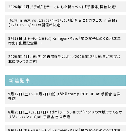
2026年10月、“手帳”をテーマにした新イベント「手帳博」開催決定！
「紙博 in 東京 vol.13」（9/4〜9/6）、「紙博 & こむぎフェス in 奈良」
（12/19〜12/20）の開催が決定！
8月13日(木)〜9月1日(火) Krimgen・Maro『星の双子とめぐる地球生
命史』 出版記念展
at TEGAMISHA BOOKSTORE
2026年12月，「紙博」將再次來到台北！／2026年12月、紙博が再び台
北にやってきます！
新着記事
9月12日（土）〜10月2日（金） göbë stamp POP UP at 手紙舎 吉祥
寺店
8月29日（土）、30日（日） admiワークショップ「インドの木版でつくるオ
リジナルハンカチ」at 手紙舎 吉祥寺店
8月13日(木)〜9月1日(火) Krimgen・Maro『星の双子とめぐる地球生