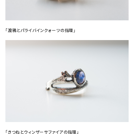
「渡鴉とパライバインクォーツの指環」
「
きつねとウィンザーサファイアの指環
」