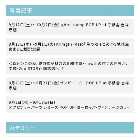
新着記事
9月12日（土）〜10月2日（金） göbë stamp POP UP at 手紙舎 吉祥
寺店
8月13日(木)〜9月1日(火) Krimgen・Maro『星の双子とめぐる地球生
命史』 出版記念展
at TEGAMISHA BOOKSTORE
＜巡回＞この秋、脱力感が魅力の刺繍作家・slowthの作品の世界が、
文箱・2nd STORY・前橋店へ！？
8月29日（土）〜9月27日（金）サンビー ミニPOP UP at 手紙舎 吉祥
寺店
9月2日(水)～9月13日(日)
アクセサリーパーツ レミース POP UP「ヨーロッパ・ヴィンテージガラス
の世界」
at 手紙舎 2nd STORY
カテゴリー