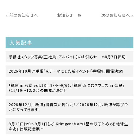
« 前のお知らせへ
お知らせ一覧
次のお知らせへ »
人気記事
手紙社スタッフ募集（正社員・アルバイト）のお知らせ ＊8月7日締切
2026年10月、“手帳”をテーマにした新イベント「手帳博」開催決定！
「紙博 in 東京 vol.13」（9/4〜9/6）、「紙博 & こむぎフェス in 奈良」
（12/19〜12/20）の開催が決定！
2026年12月，「紙博」將再次來到台北！／2026年12月、紙博が再び台
北にやってきます！
8月13日(木)〜9月1日(火) Krimgen・Maro『星の双子とめぐる地球生
命史』 出版記念展
at TEGAMISHA BOOKSTORE