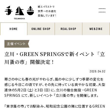
紙とイラストで
世界一のお店を
目指しています！
HOME
ONLINE SHOP
REAL SHOP
WEBZINE
主催イベント
立川・GREEN SPRINGSで新イベント「立
川蚤の市」開催決定！
2026.04.02
寒さの中にも春の光がやわらぎ、風の中に少しずつ季節の変化を
感じる今日この頃ですが、その先に待っている爽やかな初夏、大型
連休の5月2日（土）と3日（日）に、立川の複合施設 ・
GREEN
SPRINGS
にて、新しいイベント 「立川蚤の市」 を開催します。
「
東京蚤の市
」でお馴染み、昭和記念公園の隣に位置するGREEN