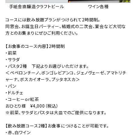
手紙舎直醸造クラフトビール
ワイン各種
コースには飲み放題プランがつけられて2時間制。
同窓会、お誕生日パーティー、結婚式の二次会、宴会など大切な
方とのお集まりにぜひご利用ください。
【お食事のコース内容】2時間制
・前菜
・サラダ
・パスタ2種 下記よりお選びいただけます。
＜ペペロンチーノ、ボンゴレビアンコ、ジェノヴェーゼ、アマトリチ
ャーナ、ボスカイオーラ、プッタネスカ＞
・パン
・ドルチェ
・コーヒーor紅茶
おひとり様 ¥4,000（税込）
※前菜、サラダとパスタは大皿でのご提供になります。
【飲み放題コース2種】お食事につけることが可能です。
・赤、白ワイン