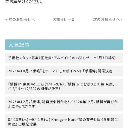
でお声がけください。
« 前のお知らせへ
お知らせ一覧
次のお知らせへ »
人気記事
手紙社スタッフ募集（正社員・アルバイト）のお知らせ ＊8月7日締切
2026年10月、“手帳”をテーマにした新イベント「手帳博」開催決定！
「紙博 in 東京 vol.13」（9/4〜9/6）、「紙博 & こむぎフェス in 奈良」
（12/19〜12/20）の開催が決定！
2026年12月，「紙博」將再次來到台北！／2026年12月、紙博が再び台
北にやってきます！
8月13日(木)〜9月1日(火) Krimgen・Maro『星の双子とめぐる地球生
命史』 出版記念展