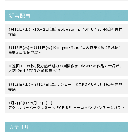
at TEGAMISHA BOOKSTORE
新着記事
9月12日（土）〜10月2日（金） göbë stamp POP UP at 手紙舎 吉祥
寺店
8月13日(木)〜9月1日(火) Krimgen・Maro『星の双子とめぐる地球生
命史』 出版記念展
at TEGAMISHA BOOKSTORE
＜巡回＞この秋、脱力感が魅力の刺繍作家・slowthの作品の世界が、
文箱・2nd STORY・前橋店へ！？
8月29日（土）〜9月27日（金）サンビー ミニPOP UP at 手紙舎 吉祥
寺店
9月2日(水)～9月13日(日)
アクセサリーパーツ レミース POP UP「ヨーロッパ・ヴィンテージガラス
の世界」
at 手紙舎 2nd STORY
カテゴリー