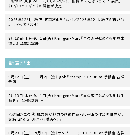
「紙博 in 東京 vol.13」（9/4〜9/6）、「紙博 & こむぎフェス in 奈良」
（12/19〜12/20）の開催が決定！
2026年12月，「紙博」將再次來到台北！／2026年12月、紙博が再び台
北にやってきます！
8月13日(木)〜9月1日(火) Krimgen・Maro『星の双子とめぐる地球生
命史』 出版記念展
at TEGAMISHA BOOKSTORE
新着記事
9月12日（土）〜10月2日（金） göbë stamp POP UP at 手紙舎 吉祥
寺店
8月13日(木)〜9月1日(火) Krimgen・Maro『星の双子とめぐる地球生
命史』 出版記念展
at TEGAMISHA BOOKSTORE
＜巡回＞この秋、脱力感が魅力の刺繍作家・slowthの作品の世界が、
文箱・2nd STORY・前橋店へ！？
8月29日（土）〜9月27日（金）サンビー ミニPOP UP at 手紙舎 吉祥