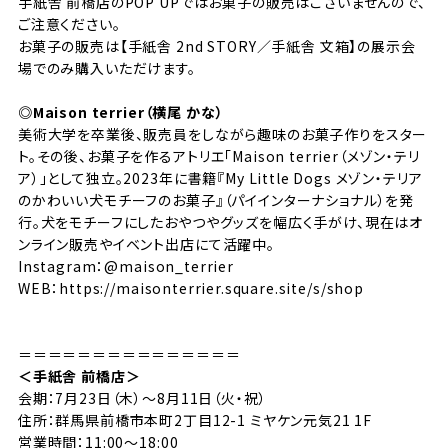
手紙舎 前橋店のPOP UPではお菓子の販売はございませんので、
ご注意ください。
お菓子の販売は【手紙舎 2nd STORY／手紙舎 文箱】の展示会
場でのみ購入いただけます。
◎Maison terrier（横尾 かな）
美術大学を卒業後、販売員をしながら趣味のお菓子作りをスター
ト。その後、お菓子を作るアトリエ「Maison terrier（メゾン・テリ
ア）」として独立。2023年に書籍『My Little Dogs メゾン・テリア
のかわいい犬モチーフのお菓子』（パイインターナショナル）を発
行。犬をモチーフにしたおやつやグッズを幅広く手がけ、現在はオ
ンライン販売やイベント出店にて活躍中。
Instagram：
@maison_terrier
WEB：
https://maisonterrier.square.site/s/shop
＝＝＝＝＝＝＝＝＝＝＝＝＝＝＝
＜手紙舎 前橋店＞
会期：7月23日（木）〜8月11日（火・祝）
住所：群馬県前橋市本町2丁目12-1 ミヤケン元気21 1F
営業時間：11:00〜18:00