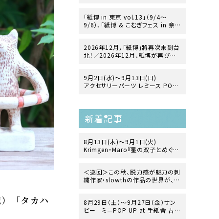
「紙博 in 東京 vol.13」（9/4〜
9/6）、「紙博 & こむぎフェス in 奈
良」（12/19〜12/20）の開催が決
定！
2026年12月，「紙博」將再次來到台
北！／2026年12月、紙博が再び台
北にやってきます！
9月2日(水)～9月13日(日)
アクセサリーパーツ レミース POP
UP「ヨーロッパ・ヴィンテージガラス
の世界」
at 手紙舎 2nd STORY
新着記事
8月13日(木)〜9月1日(火)
Krimgen・Maro『星の双子とめぐる
地球生命史』 出版記念展
at TEGAMISHA BOOKSTORE
＜巡回＞この秋、脱力感が魅力の刺
繍作家・slowthの作品の世界が、文
箱・2nd STORY・前橋店へ！？
祝）「タカハ
8月29日（土）〜9月27日（金）サン
ビー ミニPOP UP at 手紙舎 吉祥
寺店