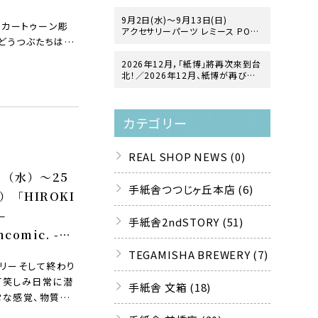
RY
9月2日(水)～9月13日(日)
“カートゥーン彫
アクセサリーパーツ レミース POP
どうつぶたちは、
UP「ヨーロッパ・ヴィンテージガラス
の世界」
2026年12月，「紙博」將再次來到台
at 手紙舎 2nd STORY
北！／2026年12月、紙博が再び台
北にやってきます！
カテゴリー
REAL SHOP NEWS (0)
日（水）〜25
手紙舎つつじヶ丘本店 (6)
）「HIROKI
–
手紙舎2ndSTORY (51)
ncomic. -」
EGAMISHA
TEGAMISHA BREWERY (7)
コリーそして終わり
GALLERY
可笑しみ日常に潜
手紙舎 文箱 (18)
常な感覚、物質の
る孤独感。陽気な