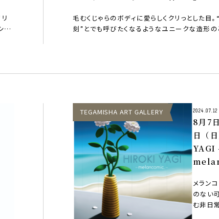
at TEGAMISHA ART GALLE
リリ
毛むくじゃらのボディに愛らしくクリっとした目。
シ…
刻”とでも呼びたくなるようなユニークな造形の
一度目に…
TEGAMISHA ART GALLERY
2024.07.12
8月7
日（日
YAGI 
mela
at T
メラン
ART 
のない
む非日
漂わせ