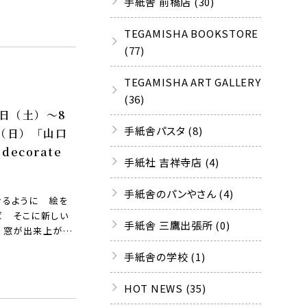
手紙舎 前橋店 (30)
鬱なのか。その画
れる風景は等…
TEGAMISHA BOOKSTORE
(77)
TEGAMISHA ART GALLERY
(36)
0日（土）〜8
手紙舎パスタ (8)
（日）「山口
 decorate
手紙社 吉祥寺店 (4)
EGAMISHA
手紙舎のパンやさん (4)
けるように 絵を
GALLERY
ば そこに新しい
手紙舎 三鷹出張所 (0)
 窓が出来上がる
ローイングに、豊
手紙舎の学校 (1)
きを感じさせるフォ
物、花、…
HOT NEWS (35)