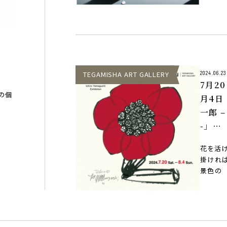
のか陰
面に表
TEGAMISHA ART GALLERY
2024.06.23
7月2
んの個
月4日
一郎 –
-」
at T
花を活
ART 
掛けれ
景色の
力強いド
かな動
ルム。動