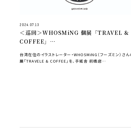
2024.07.13
＜巡回＞WHOSMiNG 個展「TRAVEL &
COFFEE」
8月7日(水)〜9月1日(日) at 手紙舎 前橋店
台湾在住のイラストレーター・WHOSMiNG（フーズミン）さ
9月19日(木)～10月7日(月) at 手紙舎 文箱
展「TRAVELE & COFFEE」を、手紙舎 前橋店…