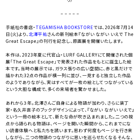
– – – – –
手紙社の書店・
TEGAMISHA BOOKSTORE
では、2026年7月14
日(火)より、
北澤平祐
さんの新刊絵本『ながい ながい いえで The
Great Escape』の刊行を記念し、原画展を開催いたします。
本作は、2023年夏に代官山・LURF GALLERYにて開催された個
展「The Great Escape」で発表された作品をもとに誕生した絵
本です。当時の展示では、ガラス張りの広い空間に、赤と黒だけで
描かれた32点の作品が横一列に並び、一見すると独立した作品
のようでありながら、実はすべてが一枚の絵としてつながっている
という大胆な構成で、多くの来場者を驚かせました。
あれから３年。北澤さんご自身による物語が加わり、さらに装丁
家・名久井直子のブックデザインによって、『ながい ながい いえで』
という一冊の絵本として、新たな命が吹き込まれました。
二つの視
点から語られる物語は、ページを開いた瞬間から、これまでにな
い読書体験へと私たちを誘います。思わず何度もページを行き来
しながら、二つの物語のつながりに思いを巡らせたくなる――そんな、