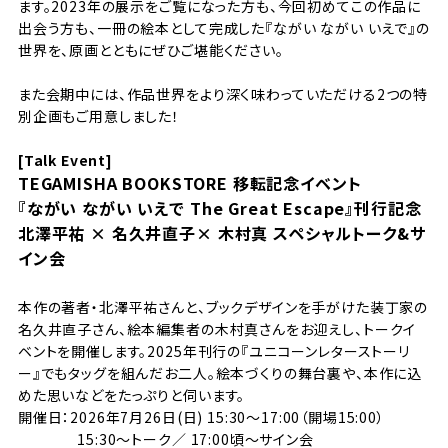
ます。2023年の展示をご覧になった方も、今回初めてこの作品に
出会う方も、一冊の絵本として完成した『ながい ながい いえで』の
世界を、原画とともにぜひご堪能ください。
また会期中には、
作品世界をより深く味わっていただける2つの特
別企画もご用意しました！
[Talk Event]
TEGAMISHA BOOKSTORE 移転記念イベント
『ながい ながい いえで The Great Escape』刊行記念
北澤平祐 × 名久井直子×
木村真
スペシャルトーク&サ
イン会
本作の著者・北澤平祐さんと、ブックデザインを手がけた装丁家の
名久井直子さん、絵本編集者の木村真さんをお迎えし、トークイ
ベントを開催します。
2025年刊行の『ユニコーンレターストーリ
ー』でもタッグを組んだお二人。絵本づくりの舞台裏や、本作に込
めた思いなどをたっぷりと伺います。
開催日：2026年7月26日(日) 15:30〜17:00（開場15:00）
15:30〜トーク／ 17:00頃〜サイン会