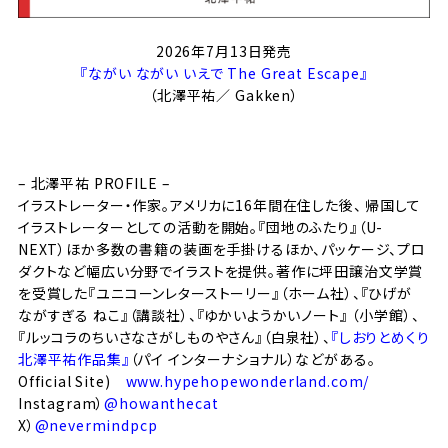
2026年7月13日発売
『ながい ながい いえで
The Great Escape
』
（北澤平祐／ Gakken）
– 北澤平祐 PROFILE –
イラストレーター・作家。アメリカに16年間在住した後、 帰国して
イラストレーターとしての活動を開始。『団地のふたり』（U-
NEXT）ほか多数の書籍の装画を手掛けるほか、パッケージ、プロ
ダクトなど幅広い分野でイラストを提供。著作に
坪田譲治文学賞
を
受賞した
『ユニコーンレターストーリー』
（ホーム社）、
『
ひげが
ながすぎる ねこ
』
（講談社）、
『
ゆかいようかいノート
』
（小学館）、
『
ルッコラのちいさなさがしものやさん
』
（白泉社）、
『しおりとめくり
北澤平祐作品集』
（パイ インターナショナル）などがある。
Official Site)
www.hypehopewonderland.com/
Instagram）
@howanthecat
X）
@nevermindpcp