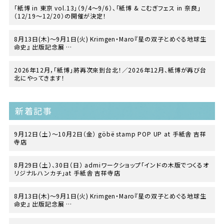
「紙博 in 東京 vol.13」（9/4〜9/6）、「紙博 & こむぎフェス in 奈良」
（12/19〜12/20）の開催が決定！
8月13日(木)〜9月1日(火) Krimgen・Maro『星の双子とめぐる地球生
命史』 出版記念展
at TEGAMISHA BOOKSTORE
2026年12月，「紙博」將再次來到台北！／2026年12月、紙博が再び台
北にやってきます！
新着記事
9月12日（土）〜10月2日（金） göbë stamp POP UP at 手紙舎 吉祥
寺店
8月29日（土）、30日（日） admiワークショップ「インドの木版でつくるオ
リジナルハンカチ」at 手紙舎 吉祥寺店
8月13日(木)〜9月1日(火) Krimgen・Maro『星の双子とめぐる地球生
命史』 出版記念展
at TEGAMISHA BOOKSTORE