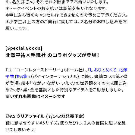
ん、名久井さん）それぞれ２冊まででお願いいたします。
＊トークイベントのお支払いは事前支払いとなります。
＊申し込み後のキャンセルはできませんので予めご了承ください。
＊小学生以上の方のご同行に関しては、２名分のお申し込みをお
願いします。
[Special Goods]
北澤平祐×手紙社 のコラボグッズが登場！
『ユニコーンレターストーリー』
（ホーム社）、
『しおりとめくり 北澤
平祐作品集』
（パイ インターナショナル）に続く、書籍コラボ第3弾
が登場。
絵本『ながい ながい いえで』の世界観をそのまま閉じ込
めた、赤・黒・金を基調とした特別なアイテムをご用意しました。
※いずれも画像はイメージです
◎A5 クリアファイル (7/14より発売予定）
鞄に忍ばせやすいA5サイズ。使うたびに、２人の冒険に思いを馳
せてしまいそう。