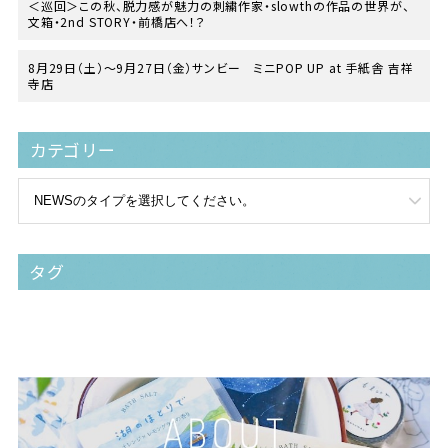
＜巡回＞この秋、脱力感が魅力の刺繍作家・slowthの作品の世界が、
文箱・2nd STORY・前橋店へ！？
8月29日（土）〜9月27日（金）サンビー ミニPOP UP at 手紙舎 吉祥
寺店
カテゴリー
タグ