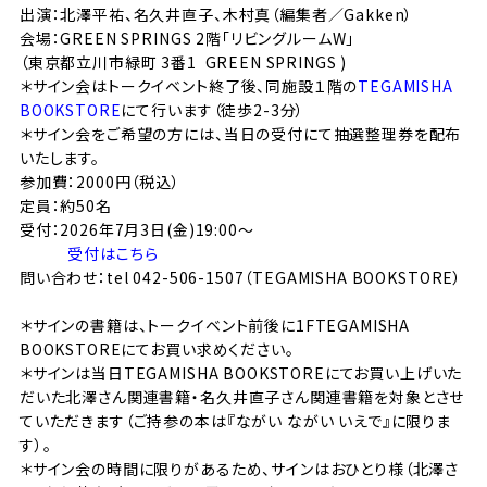
出演：北澤平祐、名久井直子、
木村真（編集者／Gakken）
会場：
GREEN SPRINGS
2階「リビングルームW」
（
東京都立川市緑町 3番1 GREEN SPRINGS )
＊サイン会はトークイベント終了後、同施設１階の
TEGAMISHA
BOOKSTORE
にて行います（徒歩2-3分）
＊サイン会をご希望の方には、当日の受付にて抽選整理券を配布
いたします。
参加費：2000円（税込）
定員：約50名
受付：
2026年7月3日(金)19:00〜
受付はこちら
問い合わせ：tel 042-506-1507（TEGAMISHA BOOKSTORE）
＊サインの書籍は、トークイベント前後に1FTEGAMISHA
BOOKSTOREにてお買い求めください。
＊サインは当日TEGAMISHA BOOKSTOREにてお買い上げいた
だいた北澤さん関連書籍・名久井直子さん関連書籍を対象とさせ
ていただきます（ご持参の本は『ながい ながい いえで』に限りま
す）。
＊サイン会の時間に限りがあるため、サインはおひとり様（北澤さ