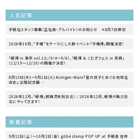
人気記事
手紙社スタッフ募集（正社員・アルバイト）のお知らせ ＊8月7日締切
2026年10月、“手帳”をテーマにした新イベント「手帳博」開催決定！
「紙博 in 東京 vol.13」（9/4〜9/6）、「紙博 & こむぎフェス in 奈良」
（12/19〜12/20）の開催が決定！
8月13日(木)〜9月1日(火) Krimgen・Maro『星の双子とめぐる地球生
命史』 出版記念展
at TEGAMISHA BOOKSTORE
2026年12月，「紙博」將再次來到台北！／2026年12月、紙博が再び台
北にやってきます！
新着記事
9月12日（土）〜10月2日（金） göbë stamp POP UP at 手紙舎 吉祥