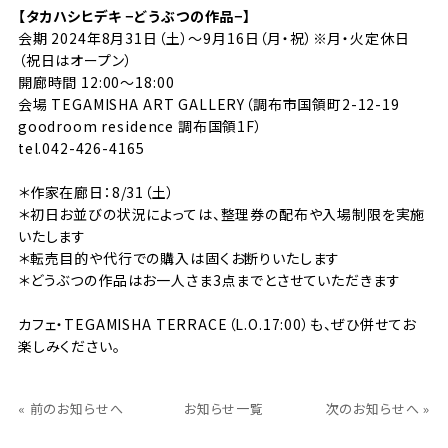
【タカハシヒデキ −どうぶつの作品−】
会期 2024年8月31日（土）〜9月16日（月・祝）※月・火定休日
（祝日はオープン）
開廊時間 12:00〜18:00
会場
TEGAMISHA ART GALLERY
（調布市国領町2-12-19
goodroom residence 調布国領1F）
tel.042-426-4165
＊作家在廊日：8/31（土）
＊初日お並びの状況によっては、整理券の配布や入場制限を実施
いたします
＊転売目的や代行での購入は固くお断りいたします
＊どうぶつの作品はお一人さま3点までとさせていただきます
カフェ・
TEGAMISHA TERRACE
（L.O.17:00）も、ぜひ併せてお
楽しみください。
« 前のお知らせへ
お知らせ一覧
次のお知らせへ »