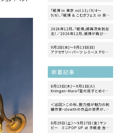
「紙博 in 東京 vol.13」（9/4〜
9/6）、「紙博 & こむぎフェス in 奈
良」（12/19〜12/20）の開催が決
定！
2026年12月，「紙博」將再次來到台
北！／2026年12月、紙博が再び台
北にやってきます！
9月2日(水)～9月13日(日)
アクセサリーパーツ レミース POP
UP「ヨーロッパ・ヴィンテージガラス
の世界」
at 手紙舎 2nd STORY
新着記事
8月13日(木)〜9月1日(火)
Krimgen・Maro『星の双子とめぐる
地球生命史』 出版記念展
at TEGAMISHA BOOKSTORE
＜巡回＞この秋、脱力感が魅力の刺
繍作家・slowthの作品の世界が、文
箱・2nd STORY・前橋店へ！？
8月29日（土）〜9月27日（金）サン
ビー ミニPOP UP at 手紙舎 吉祥
寺店