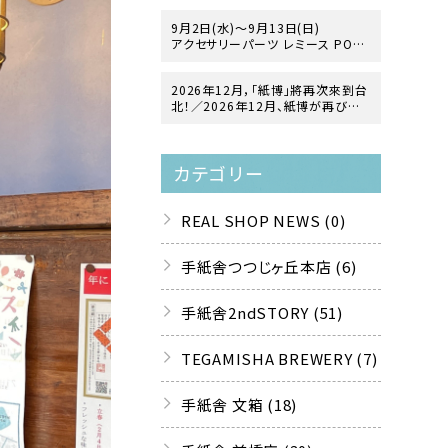
9月2日(水)～9月13日(日)
アクセサリーパーツ レミース POP
UP「ヨーロッパ・ヴィンテージガラス
の世界」
2026年12月，「紙博」將再次來到台
at 手紙舎 2nd STORY
北！／2026年12月、紙博が再び台
北にやってきます！
カテゴリー
REAL SHOP NEWS (0)
手紙舎つつじヶ丘本店 (6)
手紙舎2ndSTORY (51)
TEGAMISHA BREWERY (7)
手紙舎 文箱 (18)