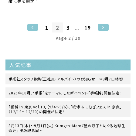
緒に手を動か…
1
2
3
...
19
Page 2 / 19
人気記事
手紙社スタッフ募集（正社員・アルバイト）のお知らせ ＊8月7日締切
2026年10月、“手帳”をテーマにした新イベント「手帳博」開催決定！
「紙博 in 東京 vol.13」（9/4〜9/6）、「紙博 & こむぎフェス in 奈良」
（12/19〜12/20）の開催が決定！
8月13日(木)〜9月1日(火) Krimgen・Maro『星の双子とめぐる地球生
命史』 出版記念展
at TEGAMISHA BOOKSTORE