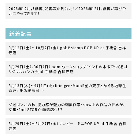
2026年12月，「紙博」將再次來到台北！／2026年12月、紙博が再び台
北にやってきます！
新着記事
9月12日（土）〜10月2日（金） göbë stamp POP UP at 手紙舎 吉祥
寺店
8月29日（土）、30日（日） admiワークショップ「インドの木版でつくるオ
リジナルハンカチ」at 手紙舎 吉祥寺店
8月13日(木)〜9月1日(火) Krimgen・Maro『星の双子とめぐる地球生
命史』 出版記念展
at TEGAMISHA BOOKSTORE
＜巡回＞この秋、脱力感が魅力の刺繍作家・slowthの作品の世界が、
文箱・2nd STORY・前橋店へ！？
8月29日（土）〜9月27日（金）サンビー ミニPOP UP at 手紙舎 吉祥
寺店