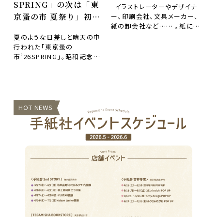
SPRING」の次は「東
イラストレーターやデザイナ
（12/19〜12/20）の開
京蚤の市 夏祭り」初開
ー、印刷会社、文具メーカー、
催が決定！
紙の卸会社など…… 。紙にま
催！
つわる珠玉の作り手が一堂に
夏のような日差しと晴天の中
会する紙…
行われた「東京蚤の
市’26SPRING」。昭和記念公
園を舞台に4日間で63,000人
の方にお越しいただき…
HOT NEWS