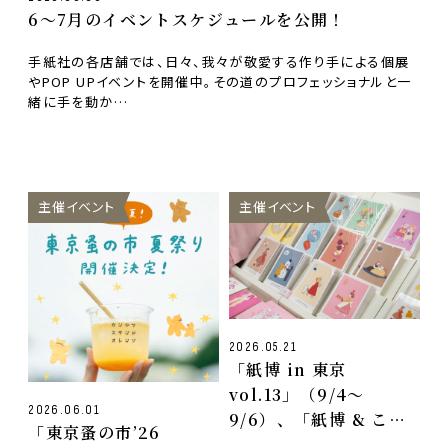
6〜7月のイベントスケジュールを公開！
手紙社の各店舗では、日々、我々が敬愛する作り手による個展
やPOP UPイベントを開催中。その道のプロフェッショナルと一
緒に手を動か…
主催イベント
主催イベント
2026.05.21
「紙博 in 東京
vol.13」（9/4〜
2026.06.01
9/6）、「紙博 & こむ
「東京蚤の市’26
ぎフェス in 奈良」