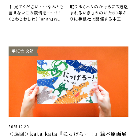
「パンチョとガバチョ
↑ 見てください……なんとも
眠りゆく木々のかけらに吹き込
とラジカセと」展 at
言えないこの表情を……！！
まれるいきもののかたち3年ぶ
TEGAMISHA
（じわじわじわ）「anan」WEB
りに手紙社で開催する木工作
BOOKSTORE
や「& Premium」WEB …
家・山根大典さんの個展。今回
の舞台は、自然界を眼…
手紙舎 文箱
2025.12.20
＜巡回＞kata kata『にっげろー！』絵本原画展