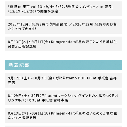
「紙博 in 東京 vol.13」（9/4〜9/6）、「紙博 & こむぎフェス in 奈良」
（12/19〜12/20）の開催が決定！
2026年12月，「紙博」將再次來到台北！／2026年12月、紙博が再び台
北にやってきます！
8月13日(木)〜9月1日(火) Krimgen・Maro『星の双子とめぐる地球生
命史』 出版記念展
at TEGAMISHA BOOKSTORE
新着記事
9月12日（土）〜10月2日（金） göbë stamp POP UP at 手紙舎 吉祥
寺店
8月29日（土）、30日（日） admiワークショップ「インドの木版でつくるオ
リジナルハンカチ」at 手紙舎 吉祥寺店
8月13日(木)〜9月1日(火) Krimgen・Maro『星の双子とめぐる地球生
命史』 出版記念展
at TEGAMISHA BOOKSTORE