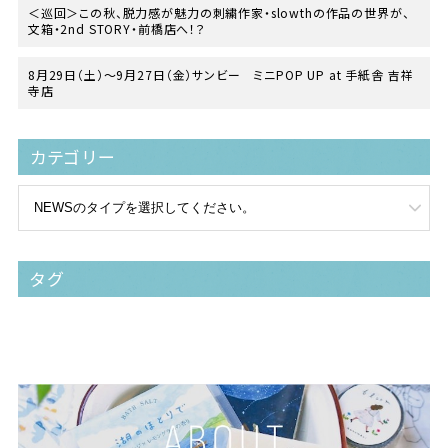
＜巡回＞この秋、脱力感が魅力の刺繍作家・slowthの作品の世界が、
文箱・2nd STORY・前橋店へ！？
8月29日（土）〜9月27日（金）サンビー ミニPOP UP at 手紙舎 吉祥
寺店
カテゴリー
タグ