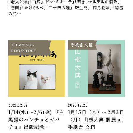
「老人と海」「白鯨」「ドン・キホーテ」「若きウェルテルの悩み」
「雪国」「たけくらべ」「二十四の瞳」「羅生門」「雨月物語」「秘密
の花…
TEGAMISHA
手紙舎 文箱
BOOKSTORE
2025.12.22
2025.12.20
1/14(水)〜2/6(金) 『白
1月15日（木）〜2月2日
黒猫のパンチョとガバ
（月）山根大典 個展 at
チョ』出版記念
手紙舎 文箱