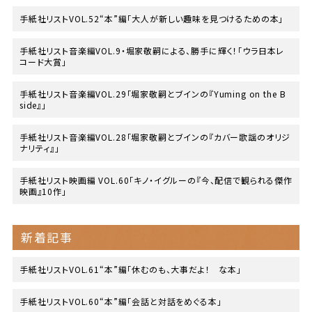
手紙社リストVOL.52“本”編「大人が新しい趣味を見つけるための本」
手紙社リスト音楽編VOL.9・堀家敬嗣による、勝手に輝く！「ウラ日本レ
コード大賞」
手紙社リスト音楽編VOL.29「堀家敬嗣とブインの『Yuming on the B
side』」
手紙社リスト音楽編VOL.28「堀家敬嗣とブインの『カバー歌謡のオリジ
ナリティ』」
手紙社リスト映画編 VOL.60「キノ・イグルーの『今、配信で観られる傑作
映画』10作」
新着記事
手紙社リストVOL.61“本”編「休むのも、大事だよ！ な本」
手紙社リストVOL.60“本”編「会話と対話をめぐる本」