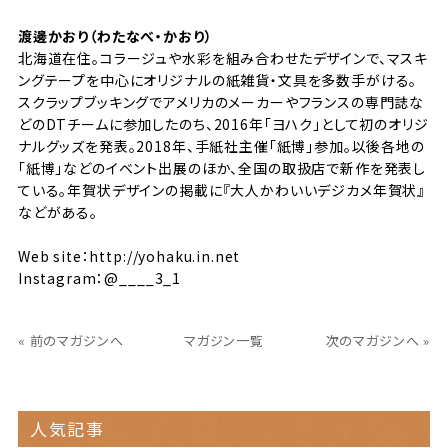
渡邊かおり（わたなべ・かおり）
北海道在住。コラージュや水彩を組み合わせたデザインで、マスキ
ングテープを中心にオリジナルの紙雑貨・文具を多数手がける。
スクラップブッキングでアメリカのメーカーやフランスの専門誌な
どのDTチームに参加したのち、2016年「ヨハク」として初のオリジ
ナルグッズを発表。2018年、手紙社主催「紙博」参加。以後各地の
「紙博」などのイベント出展のほか、全国の取扱店で新作を発表し
ている。年賀状デザインの掲載に『大人かわいいデジカメ年賀状』
などがある。
Web site：
http://yohaku.in.net
Instagram：
@____3_1
« 前のマガジンへ
マガジン一覧
次のマガジンへ »
人気記事