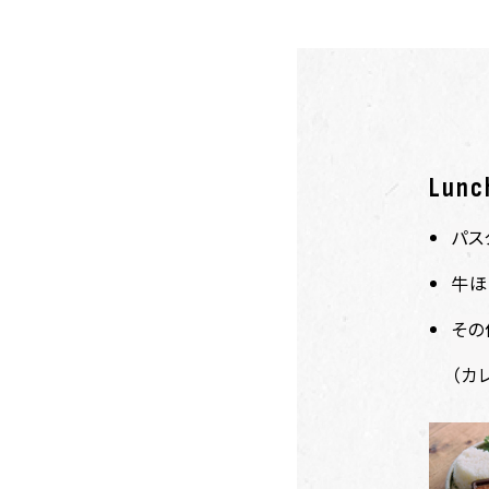
Lunc
パス
牛ほ
その
（カ