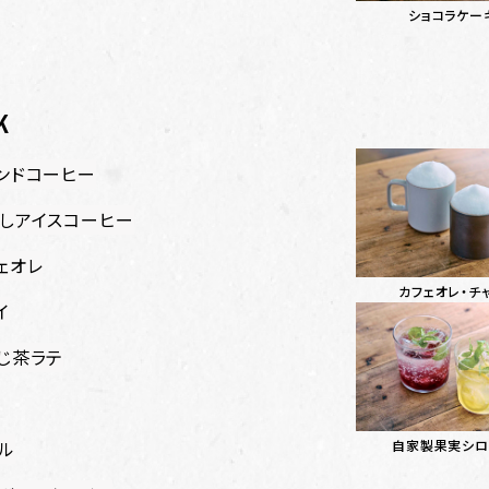
ショコラケー
K
ンドコーヒー
しアイスコーヒー
ェオレ
カフェオレ・チ
イ
じ茶ラテ
ル
自家製果実シロ