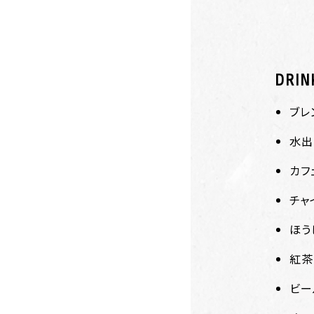
DRIN
ブレ
水出
カフ
チャ
ほう
紅茶
ビー