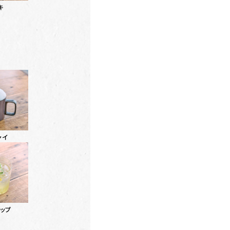
キ
ャイ
ップ