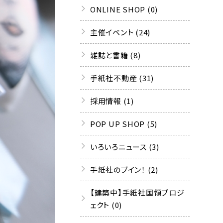
ONLINE SHOP (0)
主催イベント (24)
雑誌と書籍 (8)
手紙社不動産 (31)
採用情報 (1)
POP UP SHOP (5)
いろいろニュース (3)
手紙社のブイン！ (2)
【建築中】手紙社国領プロジ
ェクト (0)