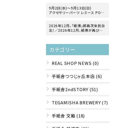
9月2日(水)～9月13日(日)
アクセサリーパーツ レミース POP
UP「ヨーロッパ・ヴィンテージガラス
の世界」
2026年12月，「紙博」將再次來到台
at 手紙舎 2nd STORY
北！／2026年12月、紙博が再び台
北にやってきます！
カテゴリー
REAL SHOP NEWS (0)
手紙舎つつじヶ丘本店 (6)
手紙舎2ndSTORY (51)
TEGAMISHA BREWERY (7)
手紙舎 文箱 (18)