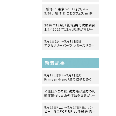
「紙博 in 東京 vol.13」（9/4〜
9/6）、「紙博 & こむぎフェス in 奈
良」（12/19〜12/20）の開催が決
定！
2026年12月，「紙博」將再次來到台
北！／2026年12月、紙博が再び台
北にやってきます！
9月2日(水)～9月13日(日)
アクセサリーパーツ レミース POP
UP「ヨーロッパ・ヴィンテージガラス
の世界」
at 手紙舎 2nd STORY
新着記事
8月13日(木)〜9月1日(火)
Krimgen・Maro『星の双子とめぐる
地球生命史』 出版記念展
at TEGAMISHA BOOKSTORE
＜巡回＞この秋、脱力感が魅力の刺
繍作家・slowthの作品の世界が、文
箱・2nd STORY・前橋店へ！？
8月29日（土）〜9月27日（金）サン
ビー ミニPOP UP at 手紙舎 吉祥
寺店