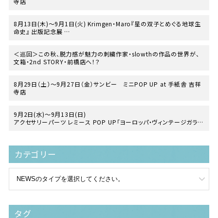
寺店
8月13日(木)〜9月1日(火) Krimgen・Maro『星の双子とめぐる地球生
命史』 出版記念展
at TEGAMISHA BOOKSTORE
＜巡回＞この秋、脱力感が魅力の刺繍作家・slowthの作品の世界が、
文箱・2nd STORY・前橋店へ！？
8月29日（土）〜9月27日（金）サンビー ミニPOP UP at 手紙舎 吉祥
寺店
9月2日(水)～9月13日(日)
アクセサリーパーツ レミース POP UP「ヨーロッパ・ヴィンテージガラス
の世界」
at 手紙舎 2nd STORY
カテゴリー
タグ