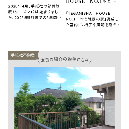
HOUSE NO.1本と絶
2020年4月、手紙社の部員制
景の家」
度（シーズン1）は始まりまし
「TEGAMISHA HOUSE
た。2023年5月までの3年間の
NO.1 本と絶景の家」完成し
活動の中で、延べ2000人以上
た室内に、椅子や照明を設え
の方が部員…
て、大きな本棚にも素敵な本や
グリーンもデ…
手紙社不動産