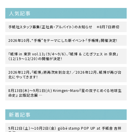
人気記事
手紙社スタッフ募集（正社員・アルバイト）のお知らせ ＊8月7日締切
2026年10月、“手帳”をテーマにした新イベント「手帳博」開催決定！
「紙博 in 東京 vol.13」（9/4〜9/6）、「紙博 & こむぎフェス in 奈良」
（12/19〜12/20）の開催が決定！
2026年12月，「紙博」將再次來到台北！／2026年12月、紙博が再び台
北にやってきます！
8月13日(木)〜9月1日(火) Krimgen・Maro『星の双子とめぐる地球生
命史』 出版記念展
at TEGAMISHA BOOKSTORE
新着記事
9月12日（土）〜10月2日（金） göbë stamp POP UP at 手紙舎 吉祥