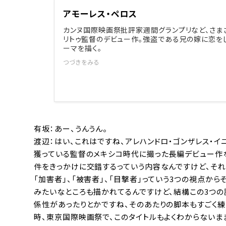
アモーレス・ペロス
カンヌ国際映画祭批評家週間グランプリなど、さま
リトゥ監督のデビュー作。強盗である兄の嫁に恋を
ーマを描く。
つづきをみる
有坂：あー、うんうん。
渡辺：はい、これはですね、アレハンドロ・ゴンザレス・イ
獲っている監督のメキシコ時代に撮った長編デビュー作な
件をきっかけに交錯するっていう内容なんですけど、それ
「加害者」、「被害者」、「目撃者」っていう3つの視点か
みたいなところも描かれてるんですけど、結構この3つの
係性があったりとかですね、そのあたりの脚本もすごく練
時、東京国際映画祭で、このタイトルもよくわからないま