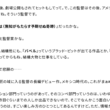
後、劇場公開もされてヒットもしてって。で、この監督はその後、アメ
ね。そういう監督です。
は（無知がもたらす予期せぬ奇跡）
』だったかな。
と監督賞かな。
。結構他にも、『
バベル
』っていうブラッド・ピットが出てる作品とか、
行ってからもね、結構大物と仕事をしている。
れで悲願の……
巨匠の域に入る監督の長編デビュー作。メキシコ時代の。これがまぁ
ション部門っていうのがあって、そのコンペ部門っていうのは、いわ
2作目ぐらいまでの人しか出品できないので、そこでなんかこう面白
うのは、すごい楽しみ方のひとつとしてあるんですけど。ただ、情報