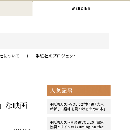
WEBZINE
社について
手紙社のプロジェクト
人気記事
米』な映画
手紙社リストVOL.52“本”編「大人
が新しい趣味を見つけるための本」
手紙社リスト音楽編VOL.29「堀家
敬嗣とブインの『Yuming on the B