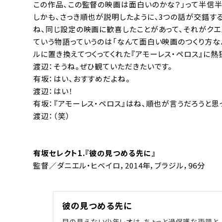
この作品、この監督の映画は面白いのかな？」って半信半
しかも、さっき順也が説明したように、3つの話が交錯する
ね、同じ設定の映画に歓喜したことがあって、それがクエン
ていう物語っていうのは「なんて面白い映画のつくり方な
ルに置き換えてつくってくれた『アモーレス・ペロス』に熱
渡辺：そうね。ぜひ観ていただきたいです。
有坂：はい、おすすめだよね。
渡辺：はい！
有坂：『アモーレス・ペロス』はね、順也が言うだろうと思
渡辺：（笑）
有坂セレクト1.『彼の見つめる先に』
監督／
ダニエル・ヒベイロ
，2014年，ブラジル，96分
彼の見つめる先に
目の見えない少年レオは、ちょっと過保護な両親と