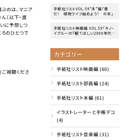
手紙社リストVOL.59“本”編「春
選ぶのは、マニア
だ！ 植物ライフ始めよう！ の本」
さん（以下・渡
互いに予想しつ
手紙社リスト映画編 VOL.59「キノ・
ころのひとつで
イグルーの『観てほしい2000年代の
映画』10作」
カテゴリー
手紙社リスト映画編 (60)
をご視聴くださ
手紙社リスト部員編 (24)
手紙社リスト本編 (61)
イラストレーターと手帳デコ
(4)
手紙社リスト音楽編 (31)