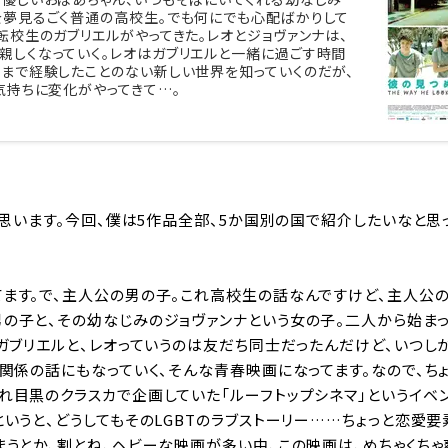
を夢見るごく普通の高校生。でも何にでも心配ばかりして
転校生のガブリエルがやってきた。レオとジョヴァンナは、
親しくなっていく。レオはガブリエルと一緒に過ごす時間
今まで経験したことのない新しい世界を知っていくのだが、
気持ちに変化がやってきて…。
と思います。今回、僕は5作品全部、5か国別の国で紹介したいなと思
ます。で、主人公の男の子。これ高校生の話なんですけど、主人公の
の子と、その幼なじみのジョヴァンナという女の子。二人から始まっ
のガブリエルと、レオっていうのは友だち同士だったんだけど、いつし
関係の話にもなっていく、そんな青春映画になってます。なので、ちょ
れ目黒のクラスカで企画していた「ルーフトップシネマ」というイベ
いうと、どうしてもそのLGBTのラブストーリー……ちょっと恋愛
まうとか、割とね、ヘビーな映画が多い中、この映画は、めちゃくち