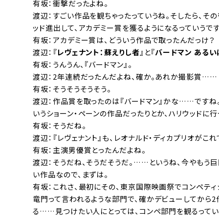
有坂：衝撃だったよね。
渡辺：すごい作品を観ちゃったっていうね。そしたら、その
ッド進出して、アカデミー賞を獲るようになるっていうです
有坂：アカデミー賞は、どういう作品で取ったんだっけ？
渡辺：『
レヴェナント：蘇えりし者
』と『
バードマン あるい
有坂：うんうん、『バードマン』。
渡辺：2年連続だったんだよね、確か。あれか撮影賞……
有坂：そうそうそうそう。
渡辺：作品賞を取ったのは『バードマン』かな……ですね
いうショーン・ペーンの作品だったりとか、ハリウッドに
有坂：そうだね。
渡辺：『レヴェナント』も、レオナルド・ディカプリオがこ
有坂：主演男優賞とったんだよね。
渡辺：そうだね、そうだそうだ。……というね、今やもう
い作品なので、まずは。
有坂：これさ、最初にその、東京国際映画祭でコンペティ
竜門って言われるような部門で、確かデビューしてから
る……見つけたい人にとっては、コンペ部門を観るってい