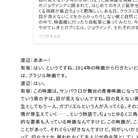
のジョヴァンナに囲まれて、はじめてのキスと留学
くる両親が最近ちょっと鬱陶しい。ある日、クラスに
目が見えないことをからかったりしない彼と自然に
の中で、映画館に行ったり自転車に乗ってみたり、
やがてレオとガブリエル、ジョヴァンナ、それぞれの
つづきをみる
渡辺：ああー！
有坂：はい、というですね、2014年の映画から行きたい
は、ブラジル映画です。
渡辺：はい。
有坂：この映画は、サンパウロが舞台の青春映画になって
ていう男の子は、目が見えないんですね。目の見えない男
生としてもう一人、ガブリエルという人が入ってくる。そ
情が芽生えていく……、という物語で、ちょっとゆるく三角
的な要素も入っている映画なんですけど。この映画が、こ
ことがあって、それぐらい好きなんですけど、何がいいかと
って、切なさとか、報われなくて主人公が命を落としてし