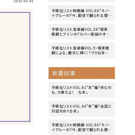
2022.02.01
side』」
手紙社リスト映画編 VOL.60「キノ・
イグルーの『今、配信で観られる傑
作映画』10作」
手紙社リスト音楽編VOL.28「堀家
敬嗣とブインの『カバー歌謡のオリ
ジナリティ』」
手紙社リスト音楽編VOL.9・堀家敬
嗣による、勝手に輝く！「ウラ日本レ
コード大賞」
新着記事
手紙社リストVOL.61“本”編「休むの
も、大事だよ！ な本」
手紙社リストVOL.60“本”編「会話と
対話をめぐる本」
手紙社リスト映画編 VOL.60「キノ・
イグルーの『今、配信で観られる傑
作映画』10作」