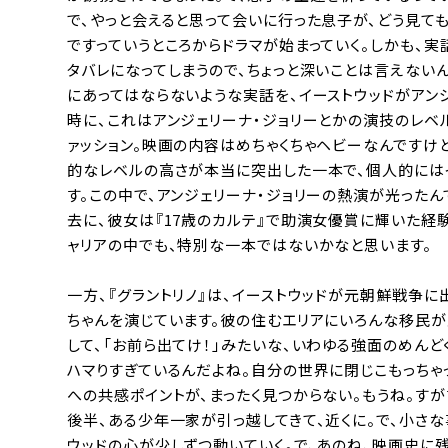
で、やっと会えると思って会いに行った息子が、どう見て
ですっていうところからドラマが始まっていく。しかも、
タバレになってしまうので、ちょっと深いことは言えない
にあってはならないような実話を、イーストウッドがアン
時に、これはアンジェリーナ・ジョリーとかの演技のレベル
ァッション。映画の内容はめちゃくちゃヘビーなんですけど
的なレベルの高さが本当に突出した一本で、個人的には
す。この中で、アンジェリーナ・ジョリーの熱演が光った
去に、彼女は『17歳のカルテ』で助演女優賞に輝いた経
ャリアの中でも、特別な一本ではないかなと思います。
一方、『グラントリノ』は、イーストウッドが元朝鮮戦争
ちゃんを演じています。彼の住むエリアにいろんな移民
して、「お前ら出てけ！」みたいな、いわゆる強面のめんど
ハマりすぎているんだよね。自分の世界に閉じこもっちゃ
への共感ポイントが、まったく見つからない。もうね。す
後半、ある少年一家が引っ越してきて、近くに。で、小さ
ウッドの心が少しずつ動いていく。で、あのね、映画史に