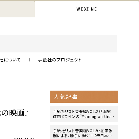
WEBZINE
社について
手紙社のプロジェクト
人気記事
代の映画』
手紙社リスト音楽編VOL.29「堀家
敬嗣とブインの『Yuming on the B
side』」
手紙社リスト音楽編VOL.9・堀家敬
嗣による、勝手に輝く！「ウラ日本レ