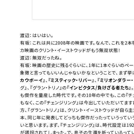
渡辺：はいはい。
有坂：これは共に2008年の映画です。なんで、これを2
カ映画のクリント・イーストウッドがもう無双状態！
渡辺：無双だったね。
有坂：映画の歴史に残るぐらいに、1年に1本ぐらいのペー
象徴と言ってもいいんじゃないかなということで、まず挙げ
カウボーイ
』
、
『
ミスティック・リバー
』
、
『
ミリオンダラー
グ』、『グラン・トリノ』の
『
インビクタス/負けざる者たち
』
も傑作を量産した時代です。その10年の中でも、この『チ
もなく、この『チェンジリング』は今出していただいてます
方、『グラン・トリノ』は、クリント・イーストウッドが自
本、同じ年に発表してどっちも傑作だったっていうってい
いと思います。まず、『チェンジリング』は、時代設定は1
が誘拐されてしまった。で、息子の生還を祈っているって