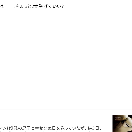
目は……。ちょっと2本挙げていい？
──
分
ティンは9歳の息子と幸せな毎日を送っていたが、ある日、