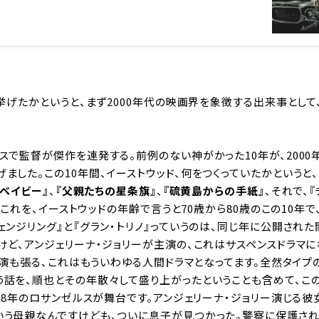
本挙げたかというと、まず2000年代の映画界を象徴する出来事として
スで監督が傑作を連発する。前例のない神がかった10年が、2000
ました。この10年間、イーストウッド、何をつくっていたかというと
・ベイビー
』
、
『
父親たちの星条旗
』
、
『
硫黄島からの手紙
』
、それで、
。これを、イーストウッドの年齢で言うと70歳から80歳のこの10年
ェンジリング』と『グラン・トリノ』っていうのは、同じ年に公開され
けど、アンジェリーナ・ジョリーが主演の、これはサスペンスドラマに
ら主演も張る、これはもういわゆる人間ドラマとなってます。全然タイプ
う話を、順也とその年散々して盛り上がったということも含めて、こ
928年のロサンゼルスが舞台です。アンジェリーナ・ジョリー演じる彼
いう母親なんですけども、ついに息子が見つかった。警察に保護され