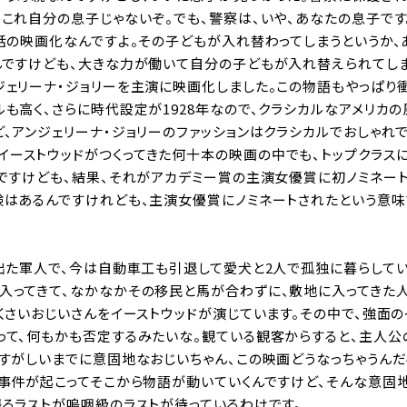
もこれ自分の息子じゃないぞ。でも、警察は、いや、あなたの息子です
実話の映画化なんですよ。その子どもが入れ替わってしまうというか、
んですけども、大きな力が働いて自分の子どもが入れ替えられてしま
ジェリーナ・ジョリーを主演に映画化しました。この物語もやっぱり
も高く、さらに時代設定が1928年なので、クラシカルなアメリカの
、アンジェリーナ・ジョリーのファッションはクラシカルでおしゃれで
イーストウッドがつくってきた何十本の映画の中でも、トップクラス
んですけども、結果、それがアカデミー賞の主演女優賞に初ノミネー
験はあるんですけれども、主演女優賞にノミネートされたという意味
に出た軍人で、今は自動車工も引退して愛犬と2人で孤独に暮らしてい
が入ってきて、なかなかその移民と馬が合わずに、敷地に入ってきた
くさいおじいさんをイーストウッドが演じています。その中で、強面の
って、何もかも否定するみたいな。観ている観客からすると、主人公
がすがしいまでに意固地なおじいちゃん、この映画どうなっちゃうんだ
な事件が起こってそこから物語が動いていくんですけど、そんな意固
残るラストが嗚咽級のラストが待っているわけです。