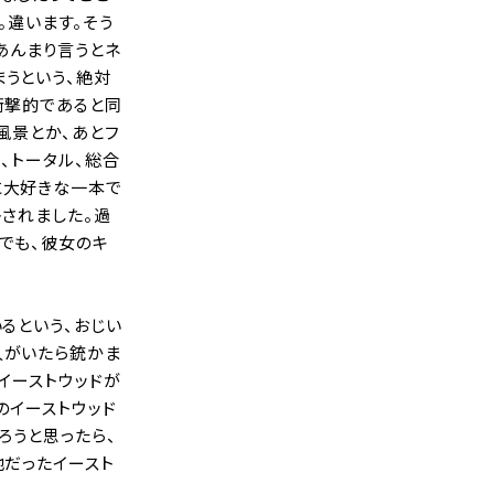
。違います。そう
あんまり言うとネ
うという、絶対
衝撃的であると同
風景とか、あとフ
、トータル、総合
に大好きな一本で
トされました。過
でも、彼女のキ
るという、おじい
人がいたら銃かま
イーストウッドが
のイーストウッド
ろうと思ったら、
地だったイースト