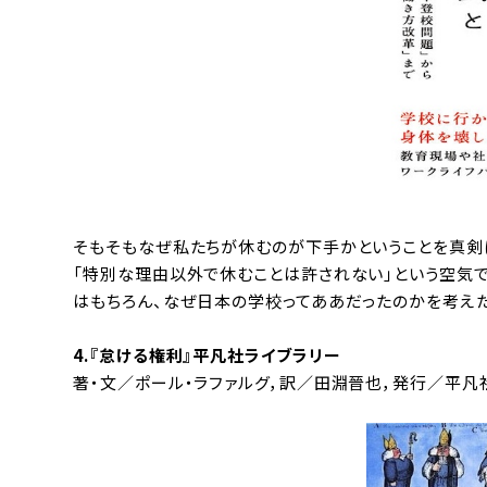
そもそもなぜ私たちが休むのが下手かということを真剣に
「特別な理由以外で休むことは許されない」という空気
はもちろん、なぜ日本の学校ってああだったのかを考えた
4.『
怠ける権利
』平凡社ライブラリー
著・文／ポール・ラファルグ，訳／田淵晉也，発行／平凡