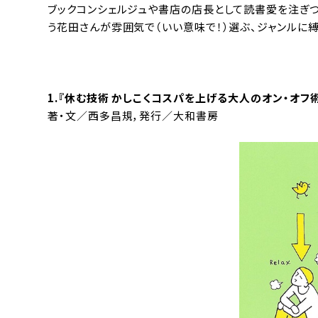
ブックコンシェルジュや書店の店長として読書愛を注ぎつ
う花田さんが雰囲気で（いい意味で！）選ぶ、ジャンルに縛
1.『
休む技術 かしこくコスパを上げる大人のオン・オフ
著・文／西多昌規，発行／大和書房