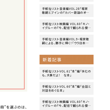
side』」
手紙社リスト音楽編VOL.28「堀家
敬嗣とブインの『カバー歌謡のオリ
ジナリティ』」
手紙社リスト映画編 VOL.60「キノ・
イグルーの『今、配信で観られる傑
作映画』10作」
手紙社リスト音楽編VOL.9・堀家敬
嗣による、勝手に輝く！「ウラ日本レ
コード大賞」
新着記事
手紙社リストVOL.61“本”編「休むの
も、大事だよ！ な本」
手紙社リストVOL.60“本”編「会話と
対話をめぐる本」
手紙社リスト映画編 VOL.60「キノ・
イグルーの『今、配信で観られる傑
冊”を選ぶのは、
作映画』10作」