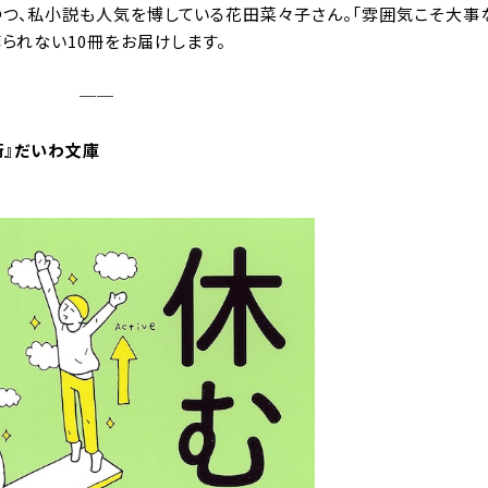
つ、私小説も人気を博している花田菜々子さん。「雰囲気こそ大事
られない10冊をお届けします。
──
術
』だいわ文庫