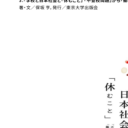
3.『
学校と日本社会と「休むこと」 「不登校問題」から「
著・文／保坂 亨，発行／東京大学出版会