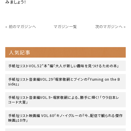
みましょう！
« 前のマガジンへ
マガジン一覧
次のマガジンへ »
人気記事
手紙社リストVOL.52“本”編「大人が新しい趣味を見つけるための本」
手紙社リスト音楽編VOL.29「堀家敬嗣とブインの『Yuming on the B
side』」
手紙社リスト音楽編VOL.9・堀家敬嗣による、勝手に輝く！「ウラ日本レ
コード大賞」
手紙社リスト映画編 VOL.60「キノ・イグルーの『今、配信で観られる傑作
映画』10作」