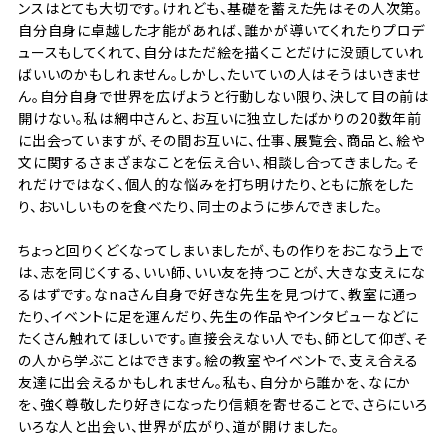
ンスはとても大切です。けれども、基礎を蓄えた先はその人次第。
自分自身に卓越した才能があれば、誰かが導いてくれたりプロデ
ュースもしてくれて、自分はただ絵を描くことだけに没頭していれ
ばいいのかもしれません。しかし、たいていの人はそうはいきませ
ん。自分自身で世界を広げようと行動しない限り、決して目の前は
開けない。私は網中さんと、お互いに独立したばかりの20数年前
に出会っていますが、その間お互いに、仕事、展覧会、商品と、絵や
文に関するさまざまなことを伝え合い、相談し合ってきました。そ
れだけではなく、個人的な悩みを打ち明けたり、ともに旅をした
り、おいしいものを食べたり、同士のように歩んできました。
ちょっと回りくどくなってしまいましたが、もの作りをおこなう上で
は、志を同じくする、いい師、いい友を持つことが、大きな支えにな
るはずです。なnaさん自身で好きな先生を見つけて、教室に通っ
たり、イベントに足を運んだり、先生の作品やインタビューなどに
たくさん触れてほしいです。直接会えない人でも、師として仰ぎ、そ
の人から学ぶことはできます。絵の教室やイベントで、支え合える
友達に出会えるかもしれません。私も、自分から誰かを、なにか
を、強く尊敬したり好きになったり信頼を寄せることで、さらにいろ
いろな人と出会い、世界が広がり、道が開けました。