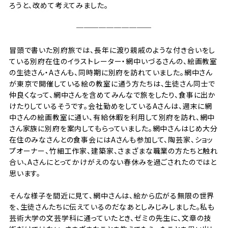
ろうと、改めて考えてみました。
──────────
冒頭で書いた別府旅では、長年に渡り親戚のような付き合いをし
ている別府在住のイラストレーター・網中いづるさんの、絵画教室
の生徒さん・Aさんも、同時期に別府を訪れていました。網中さん
が東京で開催している絵の教室に通う方たちは、生徒さん同士で
仲良くなって、網中さんを含めてみんなで旅をしたり、食事に出か
けたりしているそうです。会社勤めをしているAさんは、週末に網
中さんの絵画教室に通い、有給休暇を利用して別府を訪れ、網中
さん家族に別府を案内してもらっていました。網中さんはじめ大分
在住のみなさんとの食事会にはAさんも参加して、陶芸家、ショッ
プオーナー、竹細工作家、建築家、さまざまな職業の方たちと触れ
合い、Aさんにとってかけがえのない春休みを過ごされたのではと
思います。
そんな様子を間近に見て、網中さんは、絵から広がる無限の世界
を、生徒さんたちに伝えているのだなあとしみじみしました。私も
芸術大学の文芸学科に通っていたとき、ゼミの先生に、文章の技