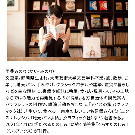
甲斐みのり（かい・みのり）
文筆家。静岡県生まれ。大阪芸術大学文芸学科卒業。旅、散歩、お
菓子、地元パン、手みやげ、クラシックホテルや建築、雑貨や暮らし
などを主な題材に、書籍や雑誌に執筆。食・店・風景・人、その土地
ならではの魅力を再発見するのが得意。地方自治体の観光案内
パンフレットの制作や、講演活動もおこなう。『アイスの旅』（グラフ
ィック社）、『歩いて、食べる 東京のおいしい名建築さんぽ』（エク
スナレッジ）、『地元パン手帖』（グラフィック社）など、著書多数。
2021年4月には『たべるたのしみ』に続く随筆集『くらすたのしみ』
（ミルブックス）が刊行。