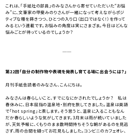
これは、「手紙社の部員」のみなさんから寄せていただいた“お悩
み”に、文筆家の甲斐みのりさんが一緒になって考えながらポジ
ティブな種を蒔きつつ、ひとつの入り口（出口ではなく！）を作って
みるという連載です。お悩みの角度は実にさまざま。今日はどんな
悩みごとが待っているのでしょうか？
──
第22回「自分の制作物や表現を発表し育てる場に出会うには？」
月刊手紙舎読者のみなさん、こんにちは。
みなさんは春らしいこと、すでになにかされたでしょうか？ 私は
春休みに、日本屈指の温泉地・別府を旅してきました。温泉は英語
で「hot spring」と表します。そう思うと、温泉に入ることもなん
だか春らしいような気がしてきます。3月末は雨が続いていました
が、天気予報に、くもりのまま数時間持ちそうな朝があるのを見逃
さず、雨の合間を縫ってお花見もしました。コンビニのカフェオレ、